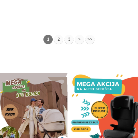
1
2
3
>
>>