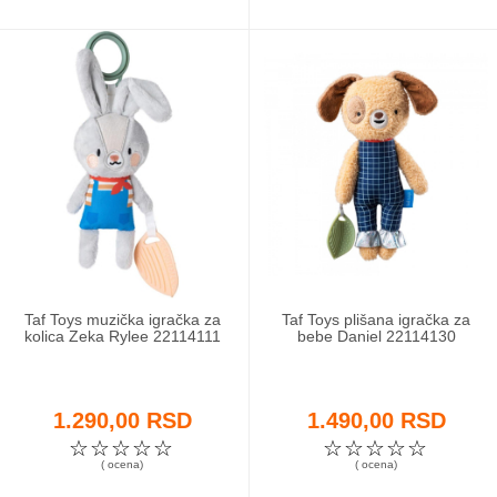
Taf Toys muzička igračka za
Taf Toys plišana igračka za
kolica Zeka Rylee 22114111
bebe Daniel 22114130
1.290,00 RSD
1.490,00 RSD
☆
☆
☆
☆
☆
☆
☆
☆
☆
☆
( ocena)
( ocena)