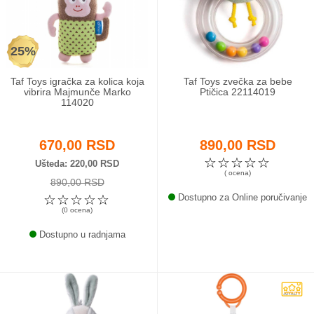
Odeća i obuća
25%
Igračke za bebe i decu
Taf Toys igračka za kolica koja
Taf Toys zvečka za bebe
AKCIJA
vibrira Majmunče Marko
Ptičica 22114019
114020
Prodavnica
670,00 RSD
890,00 RSD
Call Centar
☆
☆
☆
☆
☆
Ušteda
220,00 RSD
( ocena)
890,00 RSD
011 438 1 000
☆
☆
☆
☆
☆
Dostupno za Online poručivanje
(0 ocena)
Dostupno u radnjama