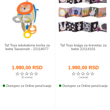
Taf Toys edukativna kocka za
Taf Toys knjiga za krevetac za
bebe Savannah - 22114077
bebe 22114101
1.990,00 RSD
1.990,00 RSD
☆
☆
☆
☆
☆
☆
☆
☆
☆
☆
(0 ocena)
( ocena)
Dostupno za Online poručivanje
Dostupno za Online poručivanje