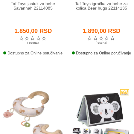
Taf Toys jastuk za bebe
Taf Toys igračka za bebe za
Savannah 22114085
kolica Bear hugs 22114135
1.850,00 RSD
1.890,00 RSD
☆
☆
☆
☆
☆
☆
☆
☆
☆
☆
( ocena)
( ocena)
Dostupno za Online poručivanje
Dostupno za Online poručivanje