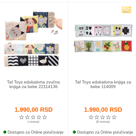
Taf Toys edukativna zvučna
Taf Toys edukativna knjiga za
knjiga za bebe 22114136
bebe 114009
1.990,00 RSD
1.990,00 RSD
☆
☆
☆
☆
☆
☆
☆
☆
☆
☆
( ocena)
(0 ocena)
Dostupno za Online poručivanje
Dostupno za Online poručivanje