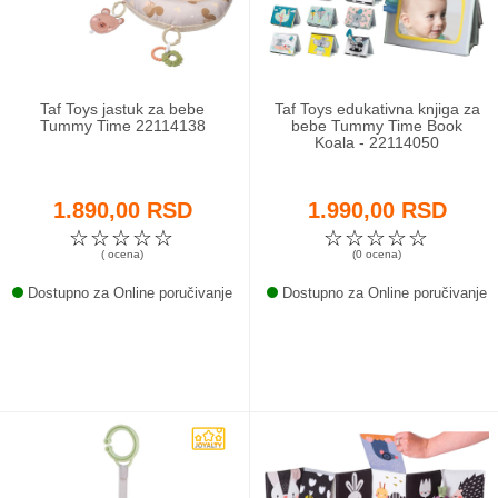
Taf Toys jastuk za bebe
Taf Toys edukativna knjiga za
Tummy Time 22114138
bebe Tummy Time Book
Koala - 22114050
1.890,00 RSD
1.990,00 RSD
☆
☆
☆
☆
☆
☆
☆
☆
☆
☆
( ocena)
(0 ocena)
Dostupno za Online poručivanje
Dostupno za Online poručivanje