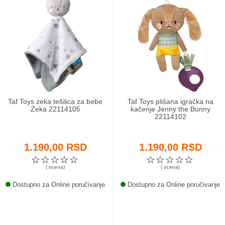
Taf Toys zeka tešilica za bebe
Taf Toys plišana igračka na
Zeka 22114105
kačenje Jenny the Bunny
22114102
1.190,00 RSD
1.190,00 RSD
☆
☆
☆
☆
☆
☆
☆
☆
☆
☆
( ocena)
( ocena)
Dostupno za Online poručivanje
Dostupno za Online poručivanje