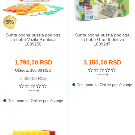
Odeća i obuća
5%
Igračke za bebe i decu
Sunta podna puzzla podloga
Sunta podna puzzla podloga
AKCIJA
za bebe Vozila 9 delova
za bebe Grad 9 delova
1039250
1039247
Prodavnica
1.790,00 RSD
3.150,00 RSD
Call Centar
☆
☆
☆
☆
☆
Ušteda
100,00 RSD
( ocena)
1.890,00 RSD
011 438 1 000
☆
☆
☆
☆
☆
Dostupno za Online poručivanje
( ocena)
Dostupno za Online poručivanje