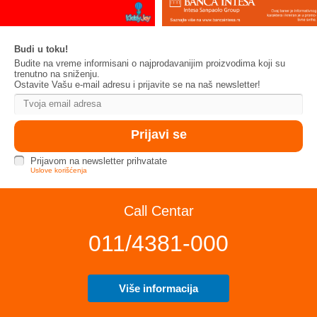
Budi u toku!
Budite na vreme informisani o najprodavanijim proizvodima koji su
trenutno na sniženju.
Ostavite Vašu e-mail adresu i prijavite se na naš newsletter!
Prijavom na newsletter prihvatate
Uslove korišćenja
Call Centar
011/4381-000
Više informacija