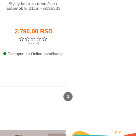
Stylify lutka za devojčice u
automobilu 31cm - A096333
2.790,00 RSD
☆
☆
☆
☆
☆
( ocena)
Dostupno za Online poručivanje
1