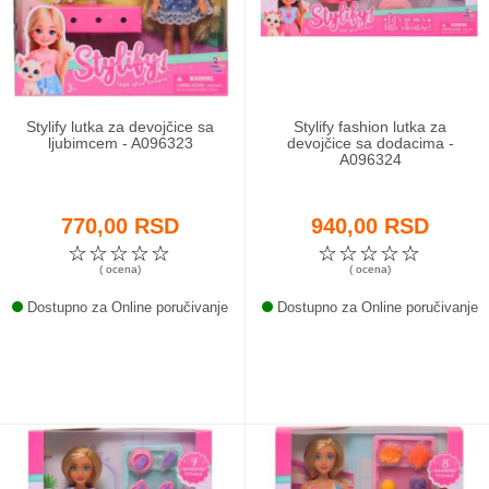
Odeća i obuća
Igračke za bebe i decu
Stylify lutka za devojčice sa
Stylify fashion lutka za
AKCIJA
ljubimcem - A096323
devojčice sa dodacima -
A096324
Prodavnica
770,00 RSD
940,00 RSD
Call Centar
☆
☆
☆
☆
☆
☆
☆
☆
☆
☆
( ocena)
( ocena)
011 438 1 000
Dostupno za Online poručivanje
Dostupno za Online poručivanje