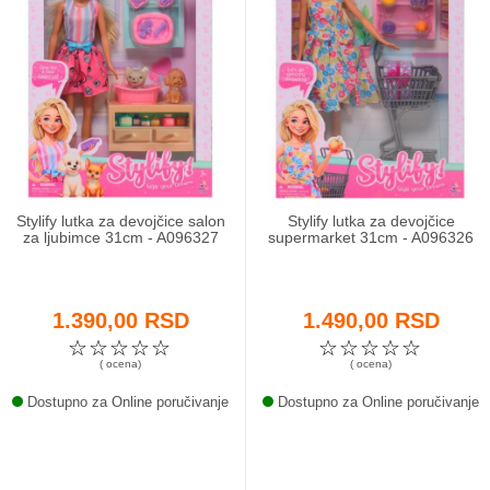
Stylify lutka za devojčice salon
Stylify lutka za devojčice
za ljubimce 31cm - A096327
supermarket 31cm - A096326
1.390,00 RSD
1.490,00 RSD
☆
☆
☆
☆
☆
☆
☆
☆
☆
☆
( ocena)
( ocena)
Dostupno za Online poručivanje
Dostupno za Online poručivanje