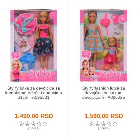
Stylify lutka za devojčice sa
Stylify fashion lutka za
kompletom odeće i dodacima
devojčice sa lutkom
31cm - A096331
devojčicom - A096325
1.490,00 RSD
1.590,00 RSD
☆
☆
☆
☆
☆
☆
☆
☆
☆
☆
( ocena)
( ocena)