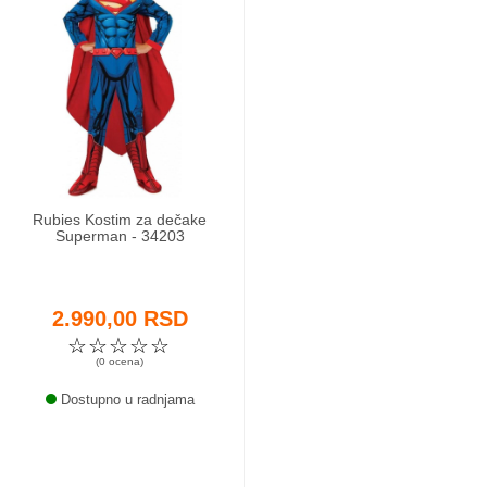
Rubies Kostim za dečake
Superman - 34203
2.990,00 RSD
☆
☆
☆
☆
☆
(0 ocena)
Dostupno u radnjama