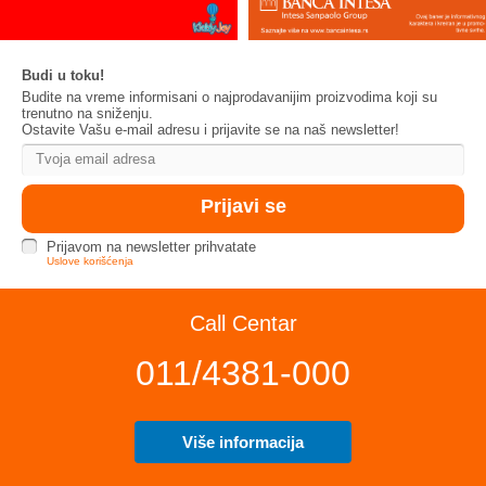
Budi u toku!
Budite na vreme informisani o najprodavanijim proizvodima koji su
trenutno na sniženju.
Ostavite Vašu e-mail adresu i prijavite se na naš newsletter!
Prijavom na newsletter prihvatate
Uslove korišćenja
Call Centar
011/4381-000
Više informacija