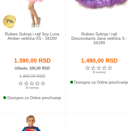
Odeća i obuća
7%
Igračke za bebe i decu
Rubies Suknja i rajf Soy Luna
Rubies Suknja i rajf
AKCIJA
Amber veličina XS - 34200
Descendants Jane veličina S -
34199
Prodavnica
1.390,00 RSD
1.490,00 RSD
Call Centar
☆
☆
☆
☆
☆
Ušteda
100,00 RSD
(0 ocena)
1.490,00 RSD
011 438 1 000
☆
☆
☆
☆
☆
Dostupno za Online poručivanje
(0 ocena)
Dostupno za Online poručivanje