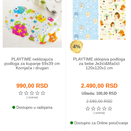
4%
PLAYTIME neklizajuća
PLAYTIME sklopiva podloga
podloga za kupanje 69x39 cm
za bebe Ježići&Mačići
Kornjača i drugari
120x120x1 cm
990,00 RSD
2.490,00 RSD
☆
☆
☆
☆
☆
Ušteda
100,00 RSD
( ocena)
2.590,00 RSD
Dostupno u radnjama
☆
☆
☆
☆
☆
( ocena)
Dostupno za Online poručivanje