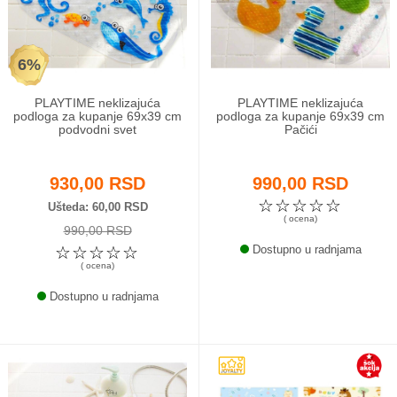
Odeća i obuća
6%
Igračke za bebe i decu
PLAYTIME neklizajuća
PLAYTIME neklizajuća
AKCIJA
podloga za kupanje 69x39 cm
podloga za kupanje 69x39 cm
podvodni svet
Pačići
Prodavnica
930,00 RSD
990,00 RSD
Call Centar
☆
☆
☆
☆
☆
Ušteda
60,00 RSD
( ocena)
990,00 RSD
011 438 1 000
☆
☆
☆
☆
☆
Dostupno u radnjama
( ocena)
Dostupno u radnjama