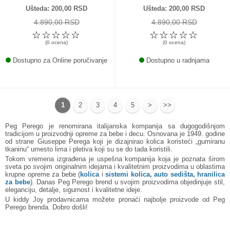
Ušteda
200,00 RSD
Ušteda
200,00 RSD
4.890,00 RSD
4.890,00 RSD
☆
☆
☆
☆
☆
☆
☆
☆
☆
☆
(0 ocena)
(0 ocena)
Dostupno za Online poručivanje
Dostupno u radnjama
1
2
3
4
5
>
>>
Peg Perego je renomirana italijanska kompanija sa dugogodišnjom
tradicijom u proizvodnji opreme za bebe i decu. Osnovana je 1949. godine
od strane Giuseppe Perega koji je dizajnirao kolica koristeći „gumiranu
tkaninu“ umesto lima i pletiva koji su se do tada koristili.
Tokom vremena izgrađena je uspešna kompanija koja je poznata širom
sveta po svojim originalnim idejama i kvalitetnim proizvodima u oblastima
krupne opreme za bebe (
kolica
i
sistemi kolica
,
auto sedišta
,
hranilica
za bebe
). Danas Peg Perego brend u svojim proizvodima objedinjuje stil,
eleganciju, detalje, sigurnost i kvalitetne ideje.
U kiddy Joy prodavnicama možete pronaći najbolje proizvode od Peg
Perego brenda. Dobro došli!