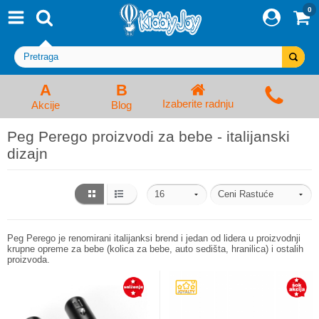
0
⨯
Proizvodi
Početna
Prijava/Registracija
Kolica za bebe i dečija kolica
A
B
Izaberite radnju
Akcije
Blog
Auto sedišta za decu i bebe
Peg Perego proizvodi za bebe - italijanski
dizajn
Kreveci, ljuljaške i ležaljke
Kadice, noše i adapteri
Hranilice, flašice i cucle
Peg Perego je renomirani italijanksi brend i jedan od lidera u proizvodnji
krupne opreme za bebe (kolica za bebe, auto sedišta, hranilica) i ostalih
proizvoda.
Monitori, Ogradice i tricikli
Posteljine, vrećice i baldahini