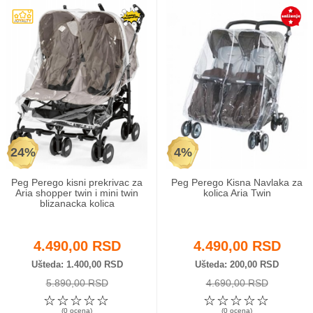
24%
4%
Peg Perego kisni prekrivac za
Peg Perego Kisna Navlaka za
Aria shopper twin i mini twin
kolica Aria Twin
blizanacka kolica
4.490,00 RSD
4.490,00 RSD
Ušteda
1.400,00 RSD
Ušteda
200,00 RSD
5.890,00 RSD
4.690,00 RSD
☆
☆
☆
☆
☆
☆
☆
☆
☆
☆
(0 ocena)
(0 ocena)