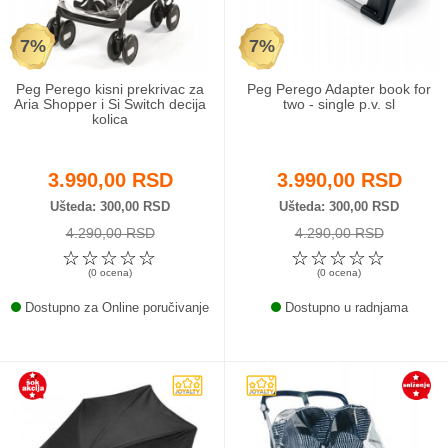
7%
7%
Peg Perego kisni prekrivac za
Peg Perego Adapter book for
Aria Shopper i Si Switch decija
two - single p.v. sl
kolica
3.990,00 RSD
3.990,00 RSD
Ušteda
300,00 RSD
Ušteda
300,00 RSD
4.290,00 RSD
4.290,00 RSD
☆
☆
☆
☆
☆
☆
☆
☆
☆
☆
(0 ocena)
(0 ocena)
Dostupno za Online poručivanje
Dostupno u radnjama