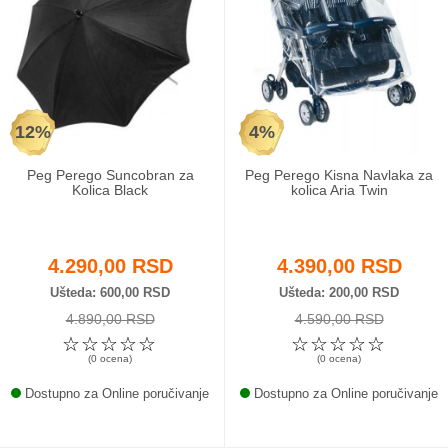
12%
4%
Peg Perego Suncobran za
Peg Perego Kisna Navlaka za
Kolica Black
kolica Aria Twin
4.290,00 RSD
4.390,00 RSD
Ušteda
600,00 RSD
Ušteda
200,00 RSD
4.890,00 RSD
4.590,00 RSD
☆
☆
☆
☆
☆
☆
☆
☆
☆
☆
(0 ocena)
(0 ocena)
Dostupno za Online poručivanje
Dostupno za Online poručivanje