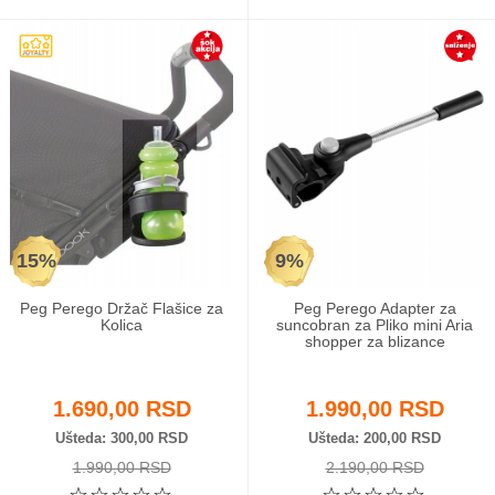
15%
9%
Peg Perego Držač Flašice za
Peg Perego Adapter za
Kolica
suncobran za Pliko mini Aria
shopper za blizance
1.690,00 RSD
1.990,00 RSD
Ušteda
300,00 RSD
Ušteda
200,00 RSD
1.990,00 RSD
2.190,00 RSD
☆
☆
☆
☆
☆
☆
☆
☆
☆
☆