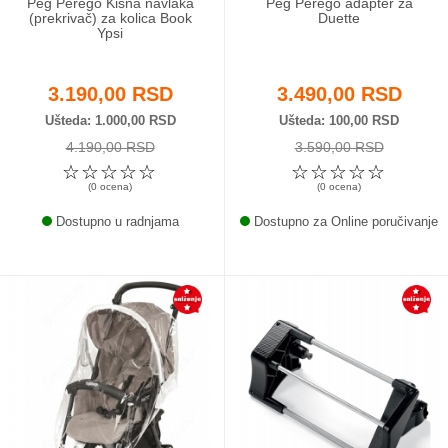
Peg Perego Kišna navlaka
Peg Perego adapter za
(prekrivač) za kolica Book
Duette
Ypsi
3.190,00 RSD
3.490,00 RSD
Ušteda
1.000,00 RSD
Ušteda
100,00 RSD
4.190,00 RSD
3.590,00 RSD
☆
☆
☆
☆
☆
☆
☆
☆
☆
☆
(0 ocena)
(0 ocena)
Dostupno u radnjama
Dostupno za Online poručivanje