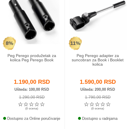
Odeća i obuća
Igračke za bebe i decu
AKCIJA
8%
11%
Prodavnica
Peg Perego produžetak za
Peg Perego adapter za
kolica Peg Perego Book
suncobran za Book i Booklet
kolica
Call Centar
011 438 1 000
1.190,00 RSD
1.590,00 RSD
Ušteda
100,00 RSD
Ušteda
200,00 RSD
1.290,00 RSD
1.790,00 RSD
☆
☆
☆
☆
☆
☆
☆
☆
☆
☆
(0 ocena)
(0 ocena)
Dostupno za Online poručivanje
Dostupno u radnjama