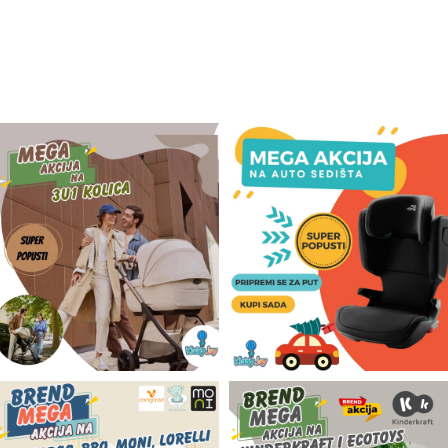
Odeća i obuća
Igračke za bebe i decu
AKCIJA
Prodavnica
Call Centar
011 438 1 000