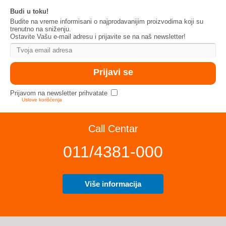
Budi u toku!
Budite na vreme informisani o najprodavanijim proizvodima koji su
trenutno na sniženju.
Ostavite Vašu e-mail adresu i prijavite se na naš newsletter!
Prijavom na newsletter prihvatate
Uslove korišćenja
Call Centar
011/4381-000
Više informacija