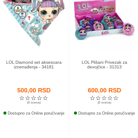
LOL Diamond set aksesoara
LOL Plišani Privezak za
iznenađenja - 34181
devojčice - 31313
500,00 RSD
600,00 RSD
☆
☆
☆
☆
☆
☆
☆
☆
☆
☆
(0 ocena)
(0 ocena)
Dostupno za Online poručivanje
Dostupno za Online poručivanje