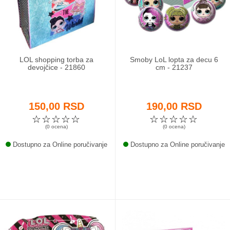
Odeća i obuća
Igračke za bebe i decu
LOL shopping torba za
Smoby LoL lopta za decu 6
AKCIJA
devojčice - 21860
cm - 21237
Prodavnica
150,00 RSD
190,00 RSD
Call Centar
☆
☆
☆
☆
☆
☆
☆
☆
☆
☆
(0 ocena)
(0 ocena)
011 438 1 000
Dostupno za Online poručivanje
Dostupno za Online poručivanje