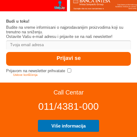
Budi u toku!
Budite na vreme informisani o najprodavanijim proizvodima koji su
trenutno na sniženju.
Ostavite Vašu e-mail adresu i prijavite se na naš newsletter!
Prijavom na newsletter prihvatate
Uslove korišćenja
Call Centar
011/4381-000
Više informacija