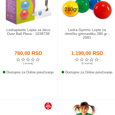
Odeća i obuća
Igračke za bebe i decu
Ledraplastic Lopta za decu
Ledra Gymnic Lopte za
AKCIJA
Over Ball Plava - 1038738
ritmičku gimnastiku 280 gr -
2081
Prodavnica
780,00 RSD
1.190,00 RSD
Call Centar
☆
☆
☆
☆
☆
☆
☆
☆
☆
☆
( ocena)
(0 ocena)
011 438 1 000
Dostupno za Online poručivanje
Dostupno za Online poručivanje