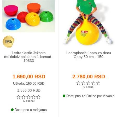
9%
Ledraplastic Ježasta
Ledraplastic Lopta za decu
multiaktiv polulopta 1 komad -
Oppy 50 cm - 150
10633
1.690,00 RSD
2.780,00 RSD
☆
☆
☆
☆
☆
Ušteda
160,00 RSD
(0 ocena)
1.850,00 RSD
☆
☆
☆
☆
☆
Dostupno za Online poručivanje
(0 ocena)
Dostupno u radnjama