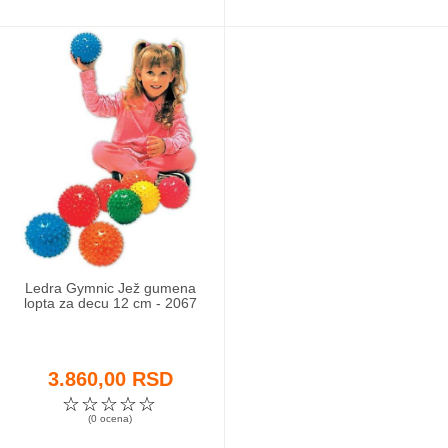
Ledra Gymnic Jež gumena
lopta za decu 12 cm - 2067
3.860,00 RSD
☆
☆
☆
☆
☆
(0 ocena)