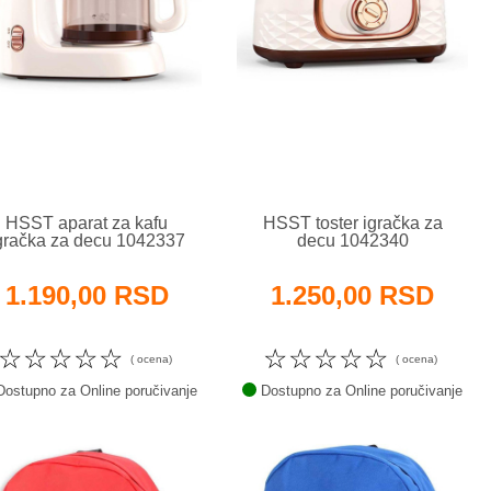
HSST aparat za kafu
HSST toster igračka za
gračka za decu 1042337
decu 1042340
1.190,00 RSD
1.250,00 RSD
☆
☆
☆
☆
☆
☆
☆
☆
☆
☆
( ocena)
( ocena)
ostupno za Online poručivanje
Dostupno za Online poručivanje