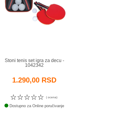
Stoni tenis set igra za decu -
1042342
1.290,00 RSD
☆
☆
☆
☆
☆
( ocena)
Dostupno za Online poručivanje