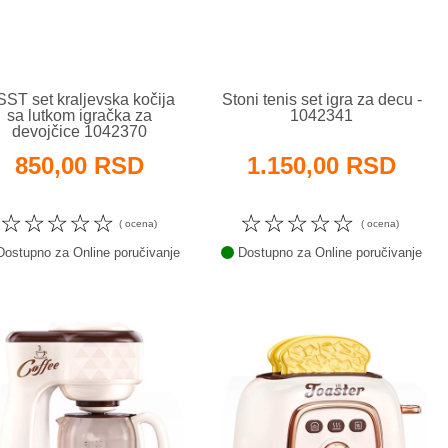
ST set kraljevska kočija
Stoni tenis set igra za decu -
sa lutkom igračka za
1042341
devojčice 1042370
850,00 RSD
1.150,00 RSD
☆
☆
☆
☆
☆
☆
☆
☆
☆
☆
( ocena)
( ocena)
ostupno za Online poručivanje
Dostupno za Online poručivanje