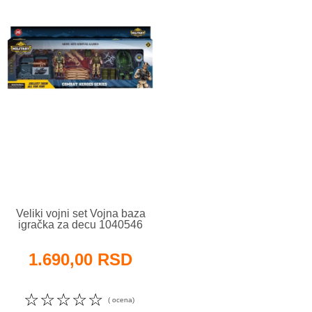
Veliki vojni set Vojna baza
igračka za decu 1040546
1.690,00 RSD
☆
☆
☆
☆
☆
( ocena)