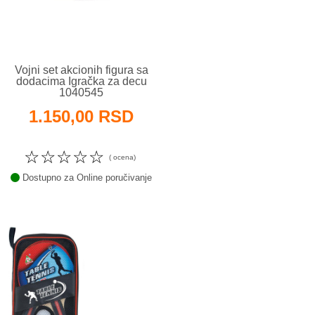
Vojni set akcionih figura sa
dodacima Igračka za decu
1040545
1.150,00 RSD
☆
☆
☆
☆
☆
( ocena)
Dostupno za Online poručivanje