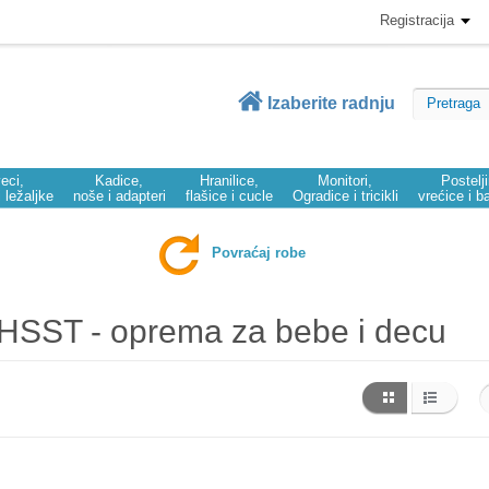
Registracija
Izaberite radnju
eci,
Kadice,
Hranilice,
Monitori,
Postelj
i ležaljke
noše i adapteri
flašice i cucle
Ogradice i tricikli
vrećice i b
Povraćaj robe
HSST - oprema za bebe i decu