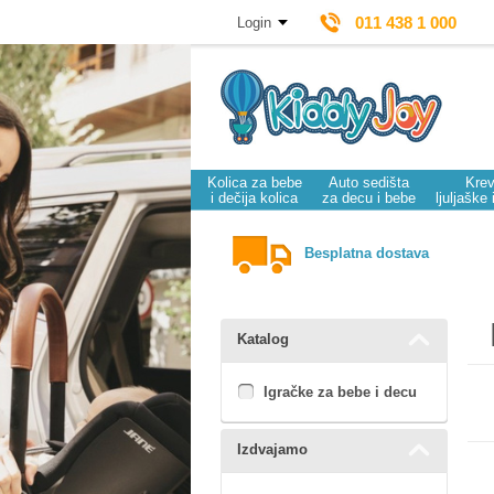
011 438 1 000
Login
Kolica za bebe
Auto sedišta
Krev
i dečija kolica
za decu i bebe
ljuljaške 
Besplatna dostava
Katalog
Igračke za bebe i decu
Izdvajamo