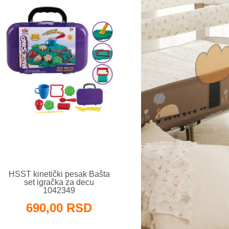
HSST kinetički pesak Bašta
set igračka za decu
1042349
690,00 RSD