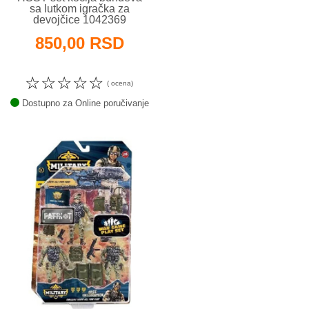
sa lutkom igračka za
devojčice 1042369
850,00 RSD
☆
☆
☆
☆
☆
( ocena)
Dostupno za Online poručivanje