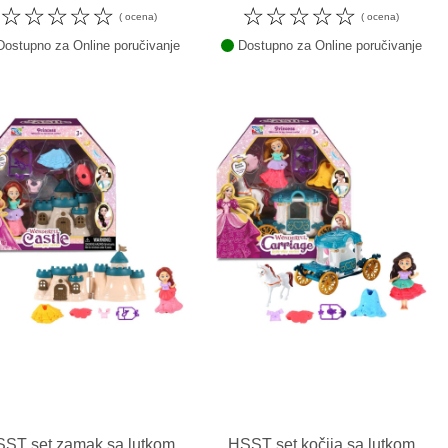
☆
☆
☆
☆
☆
☆
☆
☆
☆
☆
( ocena)
( ocena)
ostupno za Online poručivanje
Dostupno za Online poručivanje
ST set zamak sa lutkom
HSST set kočija sa lutkom