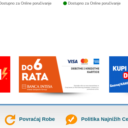
ostupno za Online poručivanje
Dostupno za Online poručivanje
Povraćaj Robe
Politika Najnižih C