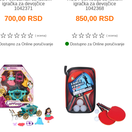
igračka za devojčice
igračka za devojčice
1042371
1042368
700,00 RSD
850,00 RSD
☆
☆
☆
☆
☆
☆
☆
☆
☆
☆
( ocena)
( ocena)
ostupno za Online poručivanje
Dostupno za Online poručivanje