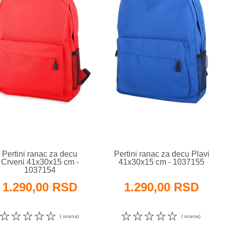
Pertini ranac za decu
Pertini ranac za decu Plavi
Crveni 41x30x15 cm -
41x30x15 cm - 1037155
1037154
1.290,00 RSD
1.290,00 RSD
☆
☆
☆
☆
☆
☆
☆
☆
☆
☆
( ocena)
( ocena)