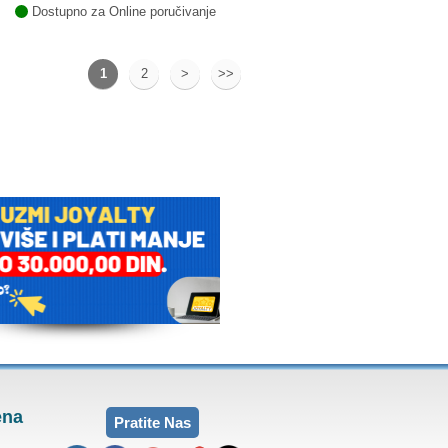
Dostupno za Online poručivanje
1
2
>
>>
ena
Pratite Nas