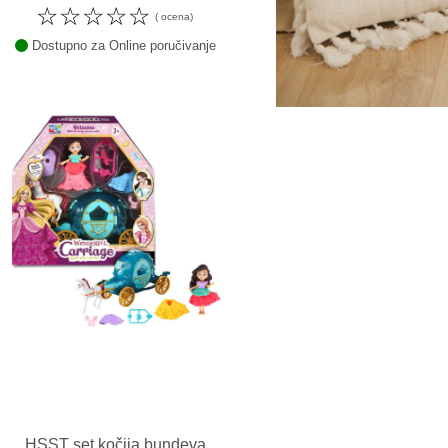
☆
☆
☆
☆
☆
( ocena)
Dostupno za Online poručivanje
HSST set kočija bundeva