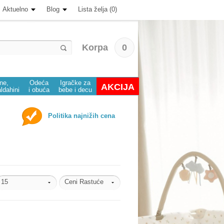
Aktuelno
Blog
Lista želja (0)
Korpa
0
ine,
Odeća
Igračke za
AKCIJA
aldahini
i obuća
bebe i decu
Politika najnižih cena