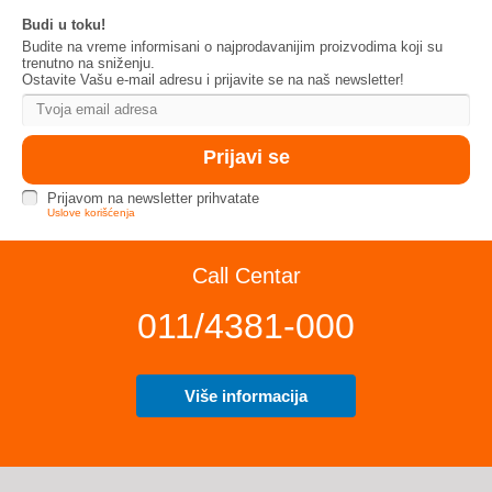
Budi u toku!
Budite na vreme informisani o najprodavanijim proizvodima koji su
trenutno na sniženju.
Ostavite Vašu e-mail adresu i prijavite se na naš newsletter!
Prijavom na newsletter prihvatate
Uslove korišćenja
Call Centar
011/4381-000
Više informacija