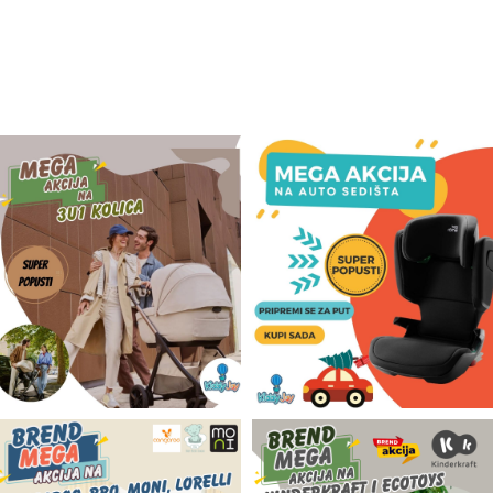
Odeća i obuća
Igračke za bebe i decu
AKCIJA
Prodavnica
Call Centar
011 438 1 000