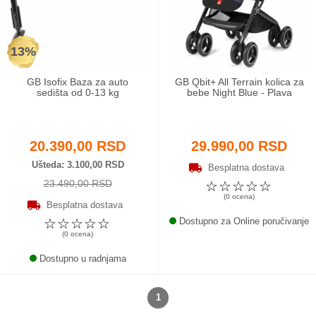
Odeća i obuća
13%
Igračke za bebe i decu
GB Isofix Baza za auto
GB Qbit+ All Terrain kolica za
AKCIJA
sedišta od 0-13 kg
bebe Night Blue - Plava
Prodavnica
20.390,00 RSD
29.990,00 RSD
Call Centar
Ušteda
3.100,00 RSD
Besplatna dostava
23.490,00 RSD
☆
☆
☆
☆
☆
011 438 1 000
(0 ocena)
Besplatna dostava
☆
☆
☆
☆
☆
Dostupno za Online poručivanje
(0 ocena)
Dostupno u radnjama
1