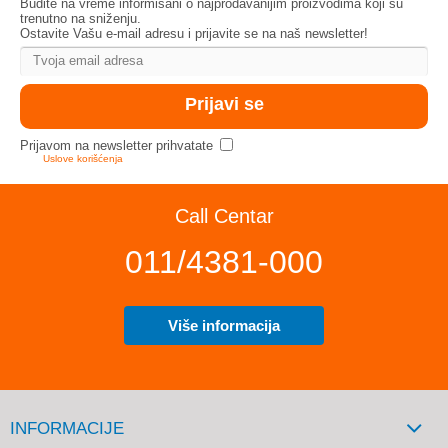
Budite na vreme informisani o najprodavanijim proizvodima koji su
trenutno na sniženju.
Ostavite Vašu e-mail adresu i prijavite se na naš newsletter!
Prijavom na newsletter prihvatate
Uslove korišćenja
Call Centar
011/4381-000
Više informacija
INFORMACIJE