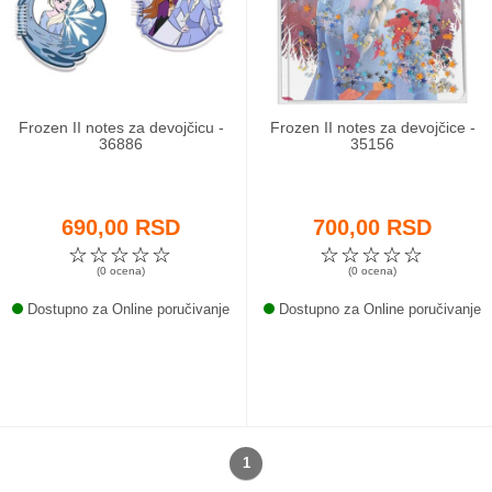
Odeća i obuća
Igračke za bebe i decu
Frozen II notes za devojčicu -
Frozen II notes za devojčice -
AKCIJA
36886
35156
Prodavnica
690,00 RSD
700,00 RSD
Call Centar
☆
☆
☆
☆
☆
☆
☆
☆
☆
☆
(0 ocena)
(0 ocena)
011 438 1 000
Dostupno za Online poručivanje
Dostupno za Online poručivanje
1