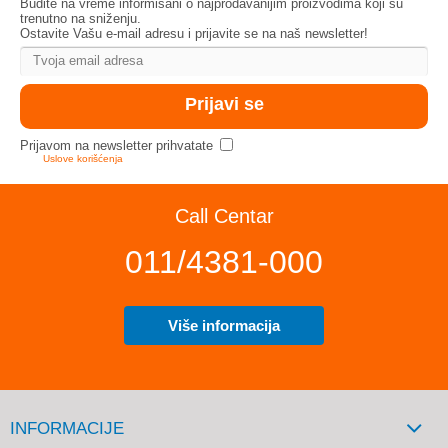
Budite na vreme informisani o najprodavanijim proizvodima koji su
trenutno na sniženju.
Ostavite Vašu e-mail adresu i prijavite se na naš newsletter!
Prijavom na newsletter prihvatate
Uslove korišćenja
Call Centar
011/4381-000
Više informacija
INFORMACIJE