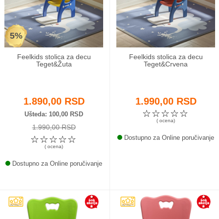
Odeća i obuća
5%
Igračke za bebe i decu
Feelkids stolica za decu
Feelkids stolica za decu
AKCIJA
Teget&Žuta
Teget&Crvena
Prodavnica
1.890,00 RSD
1.990,00 RSD
Call Centar
☆
☆
☆
☆
☆
Ušteda
100,00 RSD
( ocena)
1.990,00 RSD
011 438 1 000
☆
☆
☆
☆
☆
Dostupno za Online poručivanje
( ocena)
Dostupno za Online poručivanje