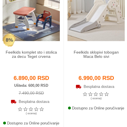
8%
Feelkids komplet sto i stolica
Feelkids sklopivi tobogan
za decu Teget crvena
Maca Belo sivi
6.890,00 RSD
6.990,00 RSD
Ušteda
600,00 RSD
Besplatna dostava
7.490,00 RSD
☆
☆
☆
☆
☆
( ocena)
Besplatna dostava
☆
☆
☆
☆
☆
Dostupno za Online poručivanje
( ocena)
Dostupno za Online poručivanje