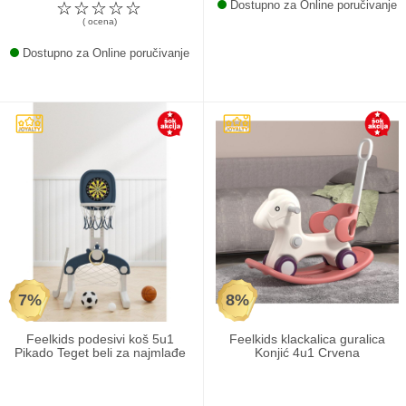
☆
☆
☆
☆
☆
Dostupno za Online poručivanje
( ocena)
Dostupno za Online poručivanje
7%
8%
Feelkids podesivi koš 5u1
Feelkids klackalica guralica
Pikado Teget beli za najmlađe
Konjić 4u1 Crvena