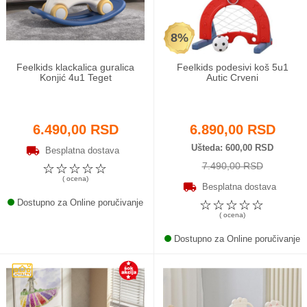
8%
Feelkids klackalica guralica
Feelkids podesivi koš 5u1
Konjić 4u1 Teget
Autic Crveni
6.490,00 RSD
6.890,00 RSD
Ušteda
600,00 RSD
Besplatna dostava
7.490,00 RSD
☆
☆
☆
☆
☆
( ocena)
Besplatna dostava
Dostupno za Online poručivanje
☆
☆
☆
☆
☆
( ocena)
Dostupno za Online poručivanje