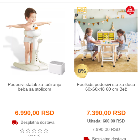
8%
Podesivi stalak za tuširanje
Feelkids podesivi sto za decu
beba sa stolicom
60x60x48 60 cm Bež
6.990,00 RSD
7.390,00 RSD
Ušteda
600,00 RSD
Besplatna dostava
7.990,00 RSD
☆
☆
☆
☆
☆
( ocena)
Besplatna dostava