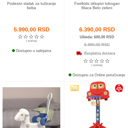
Podesivi stalak za tuširanje
Feelkids sklopivi tobogan
beba
Maca Belo zeleni
5.990,00 RSD
6.390,00 RSD
☆
☆
☆
☆
☆
Ušteda
600,00 RSD
( ocena)
6.990,00 RSD
Dostupno u radnjama
Besplatna dostava
☆
☆
☆
☆
☆
( ocena)
Dostupno za Online poručivanje