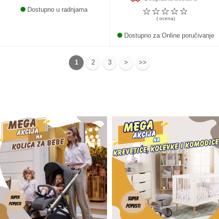
Dostupno u radnjama
☆
☆
☆
☆
☆
( ocena)
Dostupno za Online poručivanje
1
2
3
>
>>