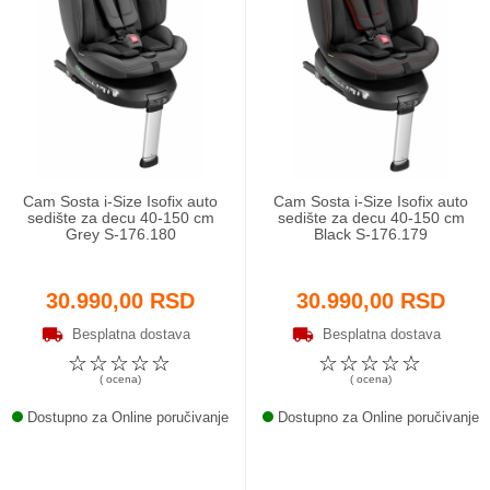
Cam Sosta i-Size Isofix auto
Cam Sosta i-Size Isofix auto
sedište za decu 40-150 cm
sedište za decu 40-150 cm
Grey S-176.180
Black S-176.179
30.990,00 RSD
30.990,00 RSD
Besplatna dostava
Besplatna dostava
☆
☆
☆
☆
☆
☆
☆
☆
☆
☆
( ocena)
( ocena)
Dostupno za Online poručivanje
Dostupno za Online poručivanje