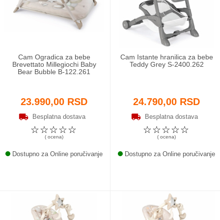
Odeća i obuća
Igračke za bebe i decu
Cam Ogradica za bebe
Cam Istante hranilica za bebe
AKCIJA
Brevettato Millegiochi Baby
Teddy Grey S-2400.262
Bear Bubble B-122.261
Prodavnica
23.990,00 RSD
24.790,00 RSD
Call Centar
Besplatna dostava
Besplatna dostava
☆
☆
☆
☆
☆
☆
☆
☆
☆
☆
011 438 1 000
( ocena)
( ocena)
Dostupno za Online poručivanje
Dostupno za Online poručivanje