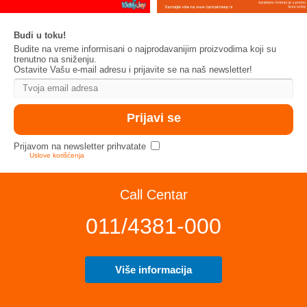
Budi u toku!
Budite na vreme informisani o najprodavanijim proizvodima koji su
trenutno na sniženju.
Ostavite Vašu e-mail adresu i prijavite se na naš newsletter!
Prijavom na newsletter prihvatate
Uslove korišćenja
Call Centar
011/4381-000
Više informacija