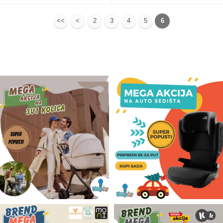
<<
<
2
3
4
5
6