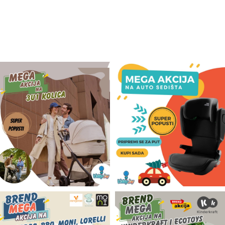
Odeća i obuća
Igračke za bebe i decu
AKCIJA
Prodavnica
Call Centar
011 438 1 000