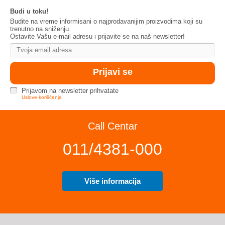
Budi u toku!
Budite na vreme informisani o najprodavanijim proizvodima koji su
trenutno na sniženju.
Ostavite Vašu e-mail adresu i prijavite se na naš newsletter!
Prijavom na newsletter prihvatate
Uslove korišćenja
Call Centar
011/4381-000
Više informacija