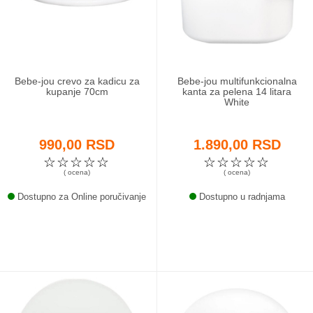
Odeća i obuća
Igračke za bebe i decu
Bebe-jou crevo za kadicu za
Bebe-jou multifunkcionalna
AKCIJA
kupanje 70cm
kanta za pelena 14 litara
White
Prodavnica
990,00 RSD
1.890,00 RSD
Call Centar
☆
☆
☆
☆
☆
☆
☆
☆
☆
☆
( ocena)
( ocena)
011 438 1 000
Dostupno za Online poručivanje
Dostupno u radnjama