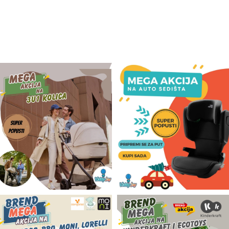
Odeća i obuća
Igračke za bebe i decu
AKCIJA
Prodavnica
Call Centar
011 438 1 000