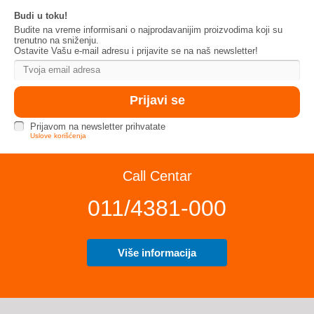
Budi u toku!
Budite na vreme informisani o najprodavanijim proizvodima koji su
trenutno na sniženju.
Ostavite Vašu e-mail adresu i prijavite se na naš newsletter!
Prijavom na newsletter prihvatate
Uslove korišćenja
Call Centar
011/4381-000
Više informacija