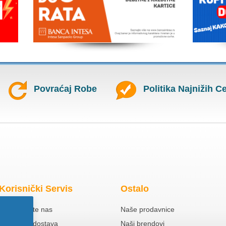
Povraćaj Robe
Politika Najnižih C
Korisnički Servis
Ostalo
Kontaktirajte nas
Naše prodavnice
Besplatna dostava
Naši brendovi