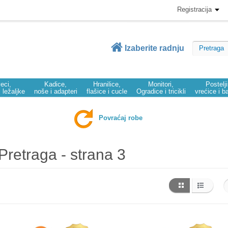
Registracija
Izaberite radnju
eci,
Kadice,
Hranilice,
Monitori,
Postelj
i ležaljke
noše i adapteri
flašice i cucle
Ogradice i tricikli
vrećice i b
Povraćaj robe
Pretraga - strana 3