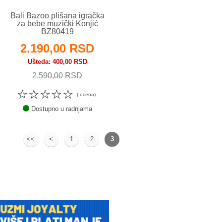
Bali Bazoo plišana igračka
za bebe muzički Konjić
BZ80419
2.190,00 RSD
Ušteda
400,00 RSD
2.590,00 RSD
☆
☆
☆
☆
☆
( ocena)
Dostupno u radnjama
<<
<
1
2
3