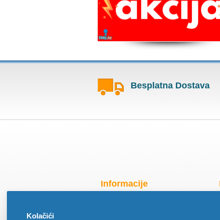
Besplatna Dostava
Informacije
Radno vreme za praznike
Kolačići
O nama