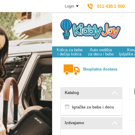
011 438 1 000
Login
Kolica za bebe
Auto sedišta
Krev
i dečija kolica
za decu i bebe
ljuljaške 
Besplatna dostava
Katalog
Igračke za bebe i decu
Izdvajamo