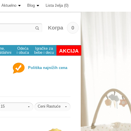
Aktuelno
Blog
Lista želja (0)
Korpa
0
ine,
Odeća
Igračke za
AKCIJA
aldahini
i obuća
bebe i decu
Politika najnižih cena