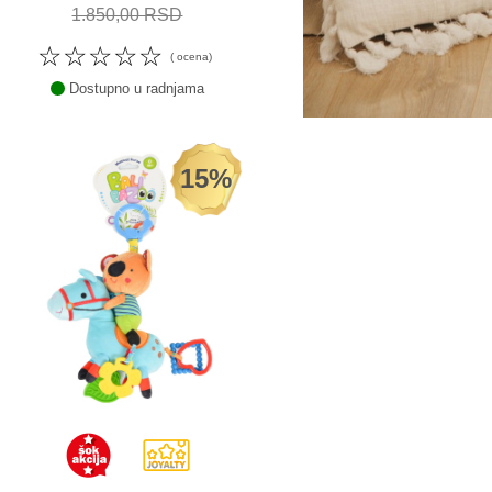
1.850,00 RSD
☆
☆
☆
☆
☆
( ocena)
Dostupno u radnjama
15%