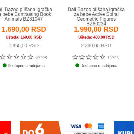
li Bazoo plišana igračka
Bali Bazoo plišana igračka
a bebe Contrasting Book
za bebe Active Spiral
Animals BZ81047
Geometric Figures
BZ80234
1.690,00 RSD
1.990,00 RSD
Ušteda
160,00 RSD
Ušteda
400,00 RSD
1.850,00 RSD
2.390,00 RSD
☆
☆
☆
☆
☆
☆
☆
☆
☆
☆
( ocena)
( ocena)
Dostupno u radnjama
Dostupno u radnjama