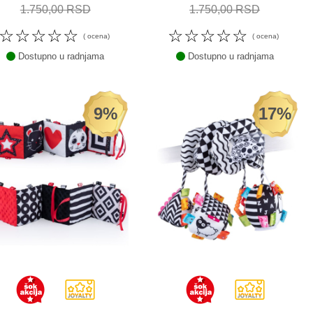
1.750,00 RSD
1.750,00 RSD
☆
☆
☆
☆
☆
☆
☆
☆
☆
☆
( ocena)
( ocena)
Dostupno u radnjama
Dostupno u radnjama
9%
17%