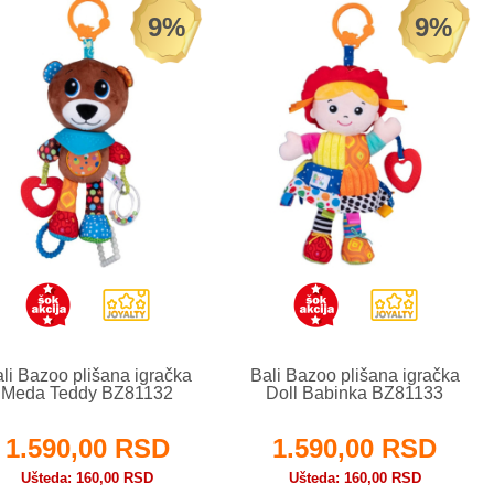
9%
9%
li Bazoo plišana igračka
Bali Bazoo plišana igračka
Meda Teddy BZ81132
Doll Babinka BZ81133
1.590,00 RSD
1.590,00 RSD
Ušteda
160,00 RSD
Ušteda
160,00 RSD