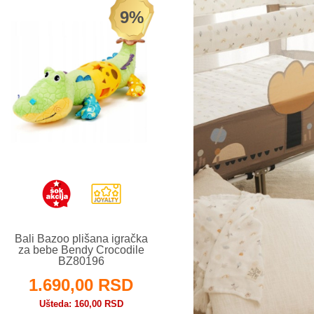
9%
Bali Bazoo plišana igračka
za bebe Bendy Crocodile
BZ80196
1.690,00 RSD
Ušteda
160,00 RSD