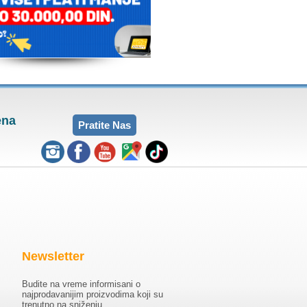
ena
Pratite Nas
Newsletter
Budite na vreme informisani o
najprodavanijim proizvodima koji su
trenutno na sniženju.