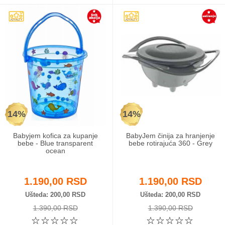
14%
14%
Babyjem kofica za kupanje
BabyJem činija za hranjenje
bebe - Blue transparent
bebe rotirajuća 360 - Grey
ocean
1.190,00 RSD
1.190,00 RSD
Ušteda
200,00 RSD
Ušteda
200,00 RSD
1.390,00 RSD
1.390,00 RSD
☆
☆
☆
☆
☆
☆
☆
☆
☆
☆