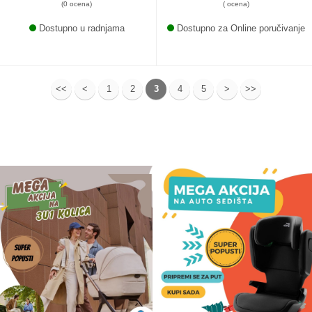
(0 ocena)
( ocena)
Dostupno u radnjama
Dostupno za Online poručivanje
<<
<
1
2
3
4
5
>
>>