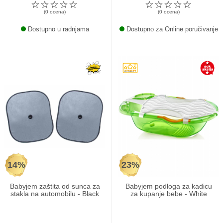
☆
☆
☆
☆
☆
☆
☆
☆
☆
☆
(0 ocena)
(0 ocena)
Dostupno u radnjama
Dostupno za Online poručivanje
14%
23%
Babyjem zaštita od sunca za
Babyjem podloga za kadicu
stakla na automobilu - Black
za kupanje bebe - White