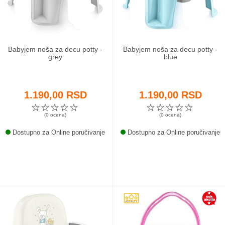
Babyjem noša za decu potty -
Babyjem noša za decu potty -
grey
blue
1.190,00 RSD
1.190,00 RSD
☆
☆
☆
☆
☆
☆
☆
☆
☆
☆
(0 ocena)
(0 ocena)
Dostupno za Online poručivanje
Dostupno za Online poručivanje