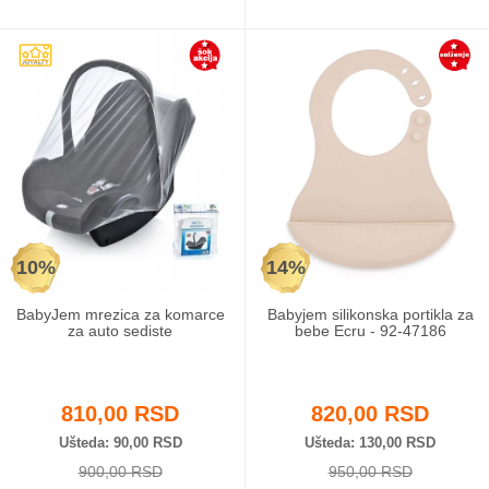
10%
14%
BabyJem mrezica za komarce
Babyjem silikonska portikla za
za auto sediste
bebe Ecru - 92-47186
810,00 RSD
820,00 RSD
Ušteda
90,00 RSD
Ušteda
130,00 RSD
900,00 RSD
950,00 RSD