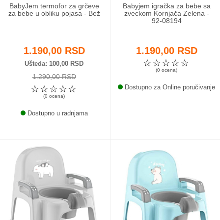
BabyJem termofor za grčeve
Babyjem igračka za bebe sa
za bebe u obliku pojasa - Bež
zveckom Kornjača Zelena -
92-08194
1.190,00 RSD
1.190,00 RSD
☆
☆
☆
☆
☆
Ušteda
100,00 RSD
(0 ocena)
1.290,00 RSD
☆
☆
☆
☆
☆
Dostupno za Online poručivanje
(0 ocena)
Dostupno u radnjama