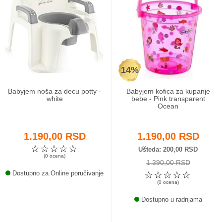
14%
Babyjem noša za decu potty -
Babyjem kofica za kupanje
white
bebe - Pink transparent
Ocean
1.190,00 RSD
1.190,00 RSD
☆
☆
☆
☆
☆
Ušteda
200,00 RSD
(0 ocena)
1.390,00 RSD
Dostupno za Online poručivanje
☆
☆
☆
☆
☆
(0 ocena)
Dostupno u radnjama