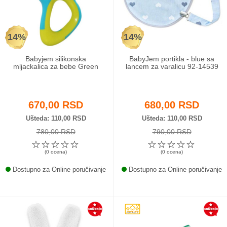
Odeća i obuća
14%
14%
Igračke za bebe i decu
Babyjem silikonska
BabyJem portikla - blue sa
AKCIJA
mljackalica za bebe Green
lancem za varalicu 92-14539
Prodavnica
670,00 RSD
680,00 RSD
Call Centar
Ušteda
110,00 RSD
Ušteda
110,00 RSD
780,00 RSD
790,00 RSD
011 438 1 000
☆
☆
☆
☆
☆
☆
☆
☆
☆
☆
(0 ocena)
(0 ocena)
Dostupno za Online poručivanje
Dostupno za Online poručivanje