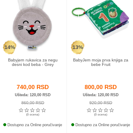
14%
13%
Babyjem rukavica za negu
BabyJem moja prva knjiga za
desni kod beba - Grey
bebe Fruit
740,00 RSD
800,00 RSD
Ušteda
120,00 RSD
Ušteda
120,00 RSD
860,00 RSD
920,00 RSD
☆
☆
☆
☆
☆
☆
☆
☆
☆
☆
(0 ocena)
(0 ocena)
Dostupno za Online poručivanje
Dostupno za Online poručivanje