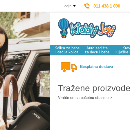
011 438 1 000
Login
Kolica za bebe
Auto sedišta
Krev
i dečija kolica
za decu i bebe
ljuljaške 
Besplatna dostava
Tražene proizvod
Vratite se na početnu stranicu >