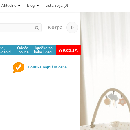
Aktuelno
Blog
Lista želja (0)
Korpa
0
ine,
Odeća
Igračke za
AKCIJA
aldahini
i obuća
bebe i decu
Politika najnižih cena