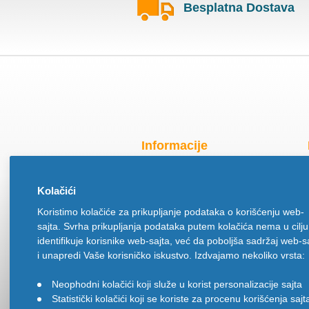
Besplatna Dostava
Informacije
Radno vreme za praznike
Kolačići
O nama
Koristimo kolačiće za prikupljanje podataka o korišćenju web-
Način isporuke
sajta. Svrha prikupljanja podataka putem kolačića nema u cilju
Načini plaćanja
identifikuje korisnike web-sajta, već da poboljša sadržaj web-s
Politika privatnosti
i unapredi Vaše korisničko iskustvo. Izdvajamo nekoliko vrsta:
Politika upotrebe kolačića
Neophodni kolačići koji služe u korist personalizacije sajta
•
Uslovi korišćenja
Statistički kolačići koji se koriste za procenu korišćenja sajt
•