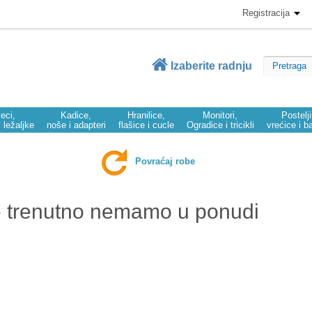
Registracija
Izaberite radnju
eci,
Kadice,
Hranilice,
Monitori,
Postelj
i ležaljke
noše i adapteri
flašice i cucle
Ogradice i tricikli
vrećice i b
Povraćaj robe
e trenutno nemamo u ponudi