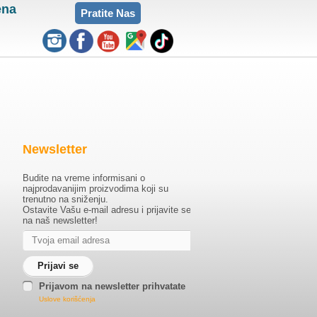
ena
Pratite Nas
Newsletter
Budite na vreme informisani o
najprodavanijim proizvodima koji su
trenutno na sniženju.
Ostavite Vašu e-mail adresu i prijavite se
na naš newsletter!
Prijavom na newsletter prihvatate
Uslove korišćenja