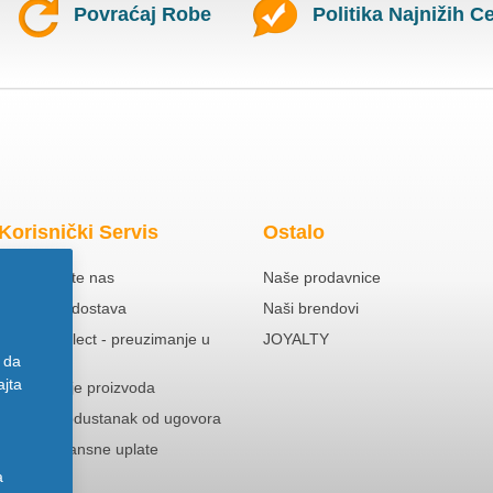
Povraćaj Robe
Politika Najnižih C
Korisnički Servis
Ostalo
Kontaktirajte nas
Naše prodavnice
Besplatna dostava
Naši brendovi
Click & Collect - preuzimanje u
JOYALTY
prodavnici
 da
ajta
Reklamacije proizvoda
Pravo na odustanak od ugovora
Politika Avansne uplate
a