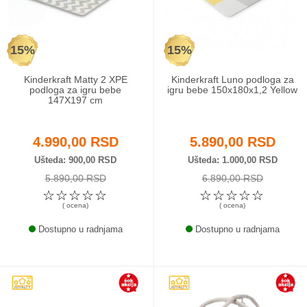
Odeća i obuća
15%
15%
Igračke za bebe i decu
Kinderkraft Matty 2 XPE
Kinderkraft Luno podloga za
AKCIJA
podloga za igru bebe
igru bebe 150x180x1,2 Yellow
147X197 cm
Prodavnica
4.990,00 RSD
5.890,00 RSD
Call Centar
Ušteda
900,00 RSD
Ušteda
1.000,00 RSD
5.890,00 RSD
6.890,00 RSD
011 438 1 000
☆
☆
☆
☆
☆
☆
☆
☆
☆
☆
( ocena)
( ocena)
Dostupno u radnjama
Dostupno u radnjama