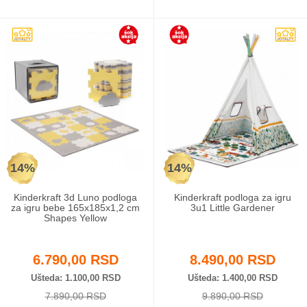
14%
14%
Kinderkraft 3d Luno podloga
Kinderkraft podloga za igru
za igru bebe 165x185x1,2 cm
3u1 Little Gardener
Shapes Yellow
6.790,00 RSD
8.490,00 RSD
Ušteda
1.100,00 RSD
Ušteda
1.400,00 RSD
7.890,00 RSD
9.890,00 RSD