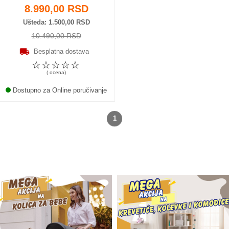
8.990,00 RSD
Ušteda
1.500,00 RSD
10.490,00 RSD
Besplatna dostava
☆
☆
☆
☆
☆
( ocena)
Dostupno za Online poručivanje
1