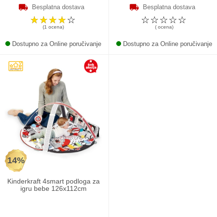
Besplatna dostava
Besplatna dostava
☆
☆
☆
☆
☆
☆
☆
☆
☆
☆
(1 ocena)
( ocena)
Dostupno za Online poručivanje
Dostupno za Online poručivanje
14%
Kinderkraft 4smart podloga za
igru bebe 126x112cm