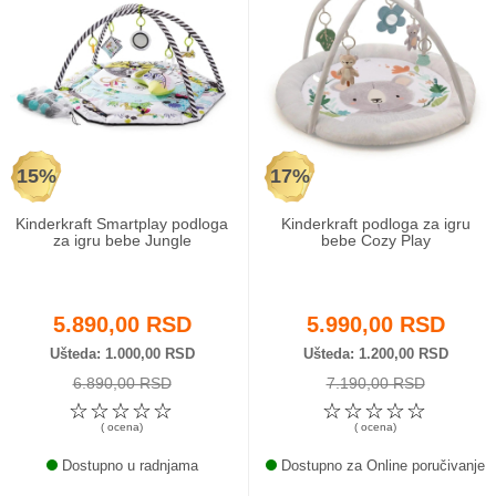
15%
17%
Kinderkraft Smartplay podloga
Kinderkraft podloga za igru
za igru bebe Jungle
bebe Cozy Play
5.890,00 RSD
5.990,00 RSD
Ušteda
1.000,00 RSD
Ušteda
1.200,00 RSD
6.890,00 RSD
7.190,00 RSD
☆
☆
☆
☆
☆
☆
☆
☆
☆
☆
( ocena)
( ocena)
Dostupno u radnjama
Dostupno za Online poručivanje