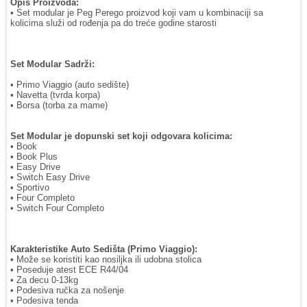
Opis Proizvoda:
• Set modular je Peg Perego proizvod koji vam u kombinaciji sa
kolicima služi od rođenja pa do treće godine starosti
Set Modular Sadrži:
• Primo Viaggio (auto sedište)
• Navetta (tvrda korpa)
• Borsa (torba za mame)
Set Modular je dopunski set koji odgovara kolicima:
• Book
• Book Plus
• Easy Drive
• Switch Easy Drive
• Sportivo
• Four Completo
• Switch Four Completo
Karakteristike Auto Sedišta (Primo Viaggio):
• Može se koristiti kao nosiljka ili udobna stolica
• Poseduje atest ECE R44/04
• Za decu 0-13kg
• Podesiva ručka za nošenje
• Podesiva tenda