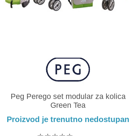
Odeća i obuća
Igračke za bebe i decu
AKCIJA
Prodavnica
Call Centar
011 438 1 000
Peg Perego set modular za kolica
Green Tea
Proizvod je trenutno nedostupan