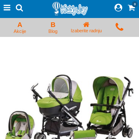
0
⨯
Proizvodi
Početna
A
B
Prijava/Registracija
Izaberite radnju
Akcije
Blog
Kolica za bebe i dečija kolica
Auto sedišta za decu i bebe
Kreveci, ljuljaške i ležaljke
Kadice, noše i adapteri
Hranilice, flašice i cucle
Monitori, Ogradice i tricikli
Posteljine, vrećice i baldahini