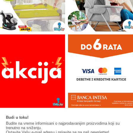
Budi u toku!
Budite na vreme informisani o najprodavanijim proizvodima koji su
trenutno na sniženju.
Ostavite Vašu e-mail adresu i prijavite se na naš newsletter!