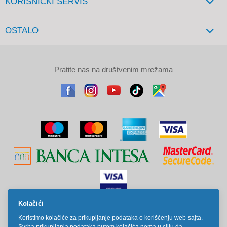
KORISNIČKI SERVIS
OSTALO
Pratite nas na društvenim mrežama
Kolačići
Sve cene na ovom sajtu iskazane su u dinarima. PDV je uračunat u
Koristimo kolačiće za prikupljanje podataka o korišćenju web-sajta.
cenu. Kiddy Joy maksimalno koristi sve svoje resurse da Vam svi artikli