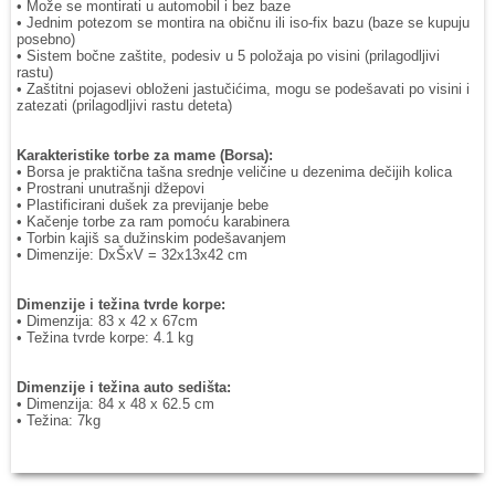
• Može se montirati u automobil i bez baze
• Jednim potezom se montira na običnu ili iso-fix bazu (baze se kupuju
posebno)
• Sistem bočne zaštite, podesiv u 5 položaja po visini (prilagodljivi
rastu)
• Zaštitni pojasevi obloženi jastučićima, mogu se podešavati po visini i
zatezati (prilagodljivi rastu deteta)
Karakteristike torbe za mame (Borsa):
• Borsa je praktična tašna srednje veličine u dezenima dečijih kolica
• Prostrani unutrašnji džepovi
• Plastificirani dušek za previjanje bebe
• Kačenje torbe za ram pomoću karabinera
• Torbin kajiš sa dužinskim podešavanjem
• Dimenzije: DxŠxV = 32x13x42 cm
Dimenzije i težina tvrde korpe:
• Dimenzija: 83 x 42 x 67cm
• Težina tvrde korpe: 4.1 kg
Dimenzije i težina auto sedišta:
• Dimenzija: 84 x 48 x 62.5 cm
• Težina: 7kg