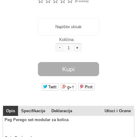
☆
☆
☆
☆
☆
(0 ocena)
Napišite utisak
Količina:
Twitt
g+1
Pinit
Opis
Specifikacije
Deklaracija
Utisci i Ocene
Peg Perego set modular za kolica