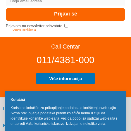
Prijavom na newsletter prihvatate
Uslove korišćenja
Call Centar
011/4381-000
Više informacija
Kolačići
INFORMACIJE
Koristimo kolačiće za prikupljanje podataka o korišćenju web-sajta.
Svrha prikupljanja podataka putem kolačića nema u cilju da
identifikuje korisnike web-sajta, već da poboljša sadržaj web-sajta i
unapredi Vaše korisničko iskustvo. Izdvajamo nekoliko vrsta:
KORISNIČKI SERVIS