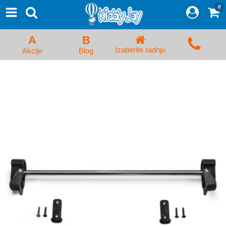
0
⨯
Proizvodi
Početna
A
B
Prijava/Registracija
Izaberite radnju
Akcije
Blog
Kolica za bebe i dečija kolica
Auto sedišta za decu i bebe
Kreveci, ljuljaške i ležaljke
Kadice, noše i adapteri
Hranilice, flašice i cucle
Monitori, Ogradice i tricikli
Posteljine, vrećice i baldahini