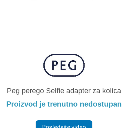
Odeća i obuća
Igračke za bebe i decu
AKCIJA
Prodavnica
Call Centar
011 438 1 000
Peg perego Selfie adapter za kolica
Proizvod je trenutno nedostupan
Pogledajte video