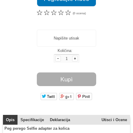
☆
☆
☆
☆
☆
(0 ocena)
Napišite utisak
Količina:
Twitt
g+1
Pinit
Opis
Specifikacije
Deklaracija
Utisci i Ocene
Peg perego Selfie adapter za kolica