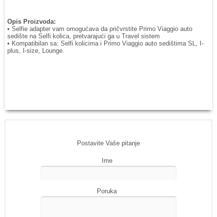
Opis Proizvoda:
• Selfie adapter vam omogućava da pričvrstite Primo Viaggio auto
sedište na Selfi kolica, pretvarajući ga u Travel sistem
• Kompatibilan sa: Selfi kolicima i Primo Viaggio auto sedištima SL, I-
plus, I-size, Lounge.
Postavite Vaše pitanje
Ime
Poruka