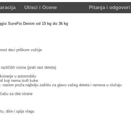
aracija
Utisci i Ocene
Pitanja i odgovori
ggio SureFix Denim od 15 kg do 36 kg
ost deci prilikom vožnje
zličitih visina (prati rast deteta)
ksiranje u automobilu
il koji nema isofi kuke
naslon pruža najbolju zaštitu za glavu vašeg deteta i ramena u slučaju
 čašu sa obe strane
u, diše i upija vlagu