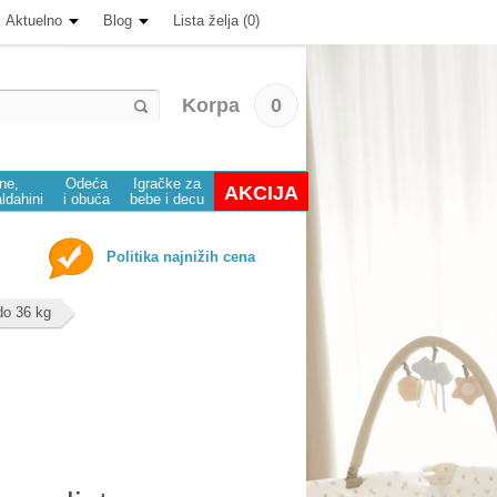
Aktuelno
Blog
Lista želja (0)
Korpa
0
ine,
Odeća
Igračke za
AKCIJA
aldahini
i obuća
bebe i decu
Politika najnižih cena
do 36 kg