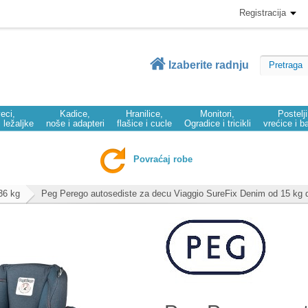
Registracija
Izaberite radnju
eci,
Kadice,
Hranilice,
Monitori,
Postelj
i ležaljke
noše i adapteri
flašice i cucle
Ogradice i tricikli
vrećice i b
Povraćaj robe
36 kg
Peg Perego autosediste za decu Viaggio SureFix Denim od 15 kg 