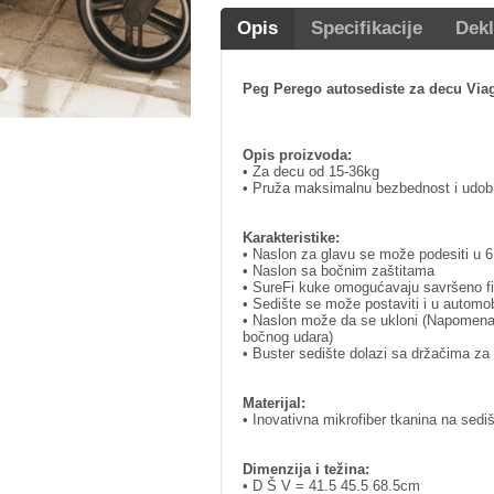
Opis
Specifikacije
Dekl
Peg Perego autosediste za decu Via
Opis proizvoda:
• Za decu od 15-36kg
• Pruža maksimalnu bezbednost i udobn
Karakteristike:
• Naslon za glavu se može podesiti u 6 ra
• Naslon sa bočnim zaštitama
• SureFi kuke omogućavaju savršeno fi
• Sedište se može postaviti i u automob
• Naslon može da se ukloni (Napomena: 
bočnog udara)
• Buster sedište dolazi sa držačima za
Materijal:
• Inovativna mikrofiber tkanina na sedišt
Dimenzija i težina:
• D Š V = 41.5 45.5 68.5cm