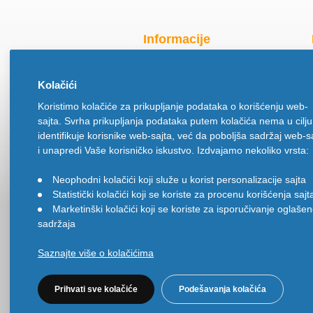
Informacije
Radno vreme za praznike
Kolačići
O nama
Koristimo kolačiće za prikupljanje podataka o korišćenju web-
Način isporuke
sajta. Svrha prikupljanja podataka putem kolačića nema u cilju
Načini plaćanja
identifikuje korisnike web-sajta, već da poboljša sadržaj web-s
Politika privatnosti
i unapredi Vaše korisničko iskustvo. Izdvajamo nekoliko vrsta:
Politika upotrebe kolačića
Neophodni kolačići koji služe u korist personalizacije sajta
•
Uslovi korišćenja
Statistički kolačići koji se koriste za procenu korišćenja sajt
•
Ugovor na daljinu
Marketinški kolačići koji se koriste za isporučivanje oglaše
•
sadržaja
Saznajte više o kolačićima
Prihvati sve kolačiće
Podešavanja kolačića