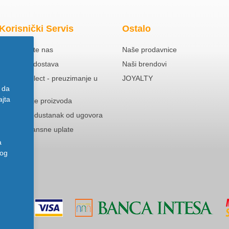
Korisnički Servis
Ostalo
Kontaktirajte nas
Naše prodavnice
Besplatna dostava
Naši brendovi
Click & Collect - preuzimanje u
JOYALTY
prodavnici
 da
ajta
Reklamacije proizvoda
Pravo na odustanak od ugovora
Politika Avansne uplate
a
nog