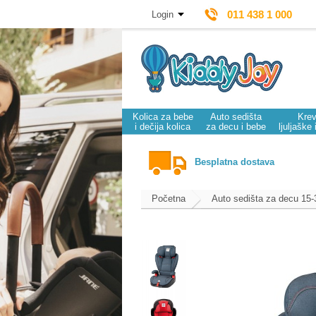
011 438 1 000
Login
Kolica za bebe
Auto sedišta
Krev
i dečija kolica
za decu i bebe
ljuljaške 
Besplatna dostava
Početna
Auto sedišta za decu 15-