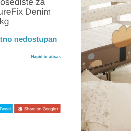
osediste za
ureFix Denim
 kg
utno nedostupan
Napišite utisak