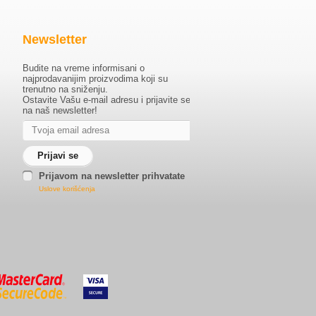
Newsletter
Budite na vreme informisani o
najprodavanijim proizvodima koji su
trenutno na sniženju.
Ostavite Vašu e-mail adresu i prijavite se
na naš newsletter!
Prijavom na newsletter prihvatate
Uslove korišćenja