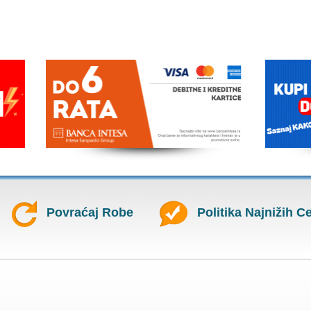
Povraćaj Robe
Politika Najnižih C