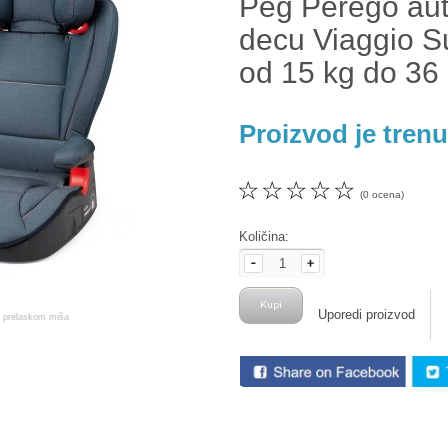
Peg Perego aut
decu Viaggio S
od 15 kg do 36
Proizvod je tren
☆
☆
☆
☆
☆
(0 ocena)
Količina:
Uporedi proizvod