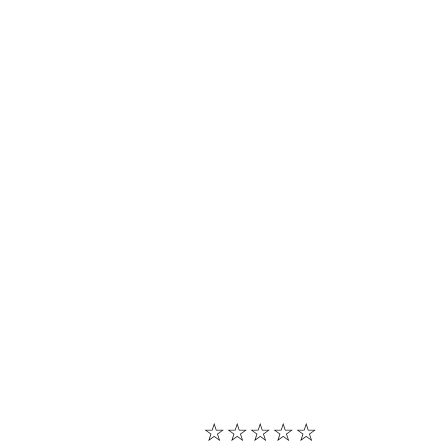
☆
☆
☆
☆
☆