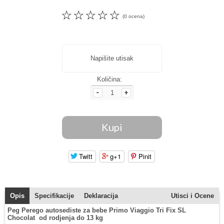
☆
☆
☆
☆
☆
(0 ocena)
Napišite utisak
Količina:
Twitt
g+1
Pinit
Opis
Specifikacije
Deklaracija
Utisci i Ocene
Peg Perego autosediste za bebe Primo Viaggio Tri Fix SL
Chocolat od rodjenja do 13 kg