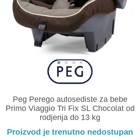
Odeća i obuća
Igračke za bebe i decu
AKCIJA
Prodavnica
Call Centar
011 438 1 000
Peg Perego autosediste za bebe
Primo Viaggio Tri Fix SL Chocolat od
rodjenja do 13 kg
Proizvod je trenutno nedostupan