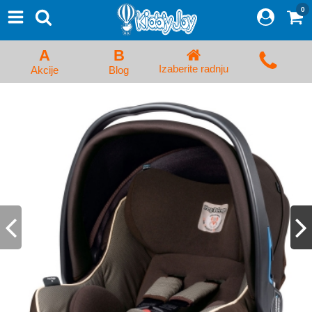
0
⨯
Proizvodi
Početna
A
B
Prijava/Registracija
Izaberite radnju
Akcije
Blog
Kolica za bebe i dečija kolica
Auto sedišta za decu i bebe
Kreveci, ljuljaške i ležaljke
Kadice, noše i adapteri
Hranilice, flašice i cucle
Monitori, Ogradice i tricikli
Posteljine, vrećice i baldahini