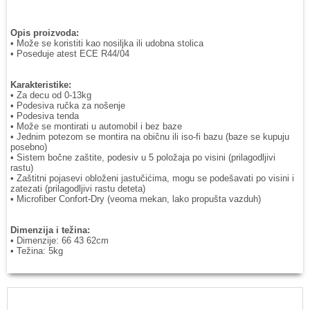
Opis proizvoda:
• Može se koristiti kao nosiljka ili udobna stolica
• Poseduje atest ECE R44/04
Karakteristike:
• Za decu od 0-13kg
• Podesiva ručka za nošenje
• Podesiva tenda
• Može se montirati u automobil i bez baze
• Jednim potezom se montira na običnu ili iso-fi bazu (baze se kupuju
posebno)
• Sistem bočne zaštite, podesiv u 5 položaja po visini (prilagodljivi
rastu)
• Zaštitni pojasevi obloženi jastučićima, mogu se podešavati po visini i
zatezati (prilagodljivi rastu deteta)
• Microfiber Confort-Dry (veoma mekan, lako propušta vazduh)
Dimenzija i težina:
• Dimenzije: 66 43 62cm
• Težina: 5kg