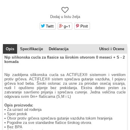
Dodaj u listu želja
Twitt
g+1
Pinit
Opis
Specifikacije
Deklaracija
Utisci i Ocene
Nip silikonska cucla za flasice sa širokim otvorom 0 meseci + S - 2
komada
Nip zaobljena silikonska cucla sa ACTIFLEX® sistemom i ventilom
protiv grčeva. ACTIFLEX® sistem sprečava gutanje vazduha, I pojavu
grčeva kod beba. Široki oslonac za usne za prirodan osećaj sisanja,
nudi I opušteno pijenje bez prekidanja. Ekstra debeo prsten za
zatvaranje savršeno prijanja i sprečava curenje. Jedna veličina cucle
odgovara svim 0m+ flašicama (S,M i L)
Opis proizvoda:
• Za uzrast od rođenja
• Spori protok
• Otvor protiv grčeva sprečava gutanje vazduha tokom hranjenja
• Pogodne za sve standardne flašice širokog otvora
• Bez BPA