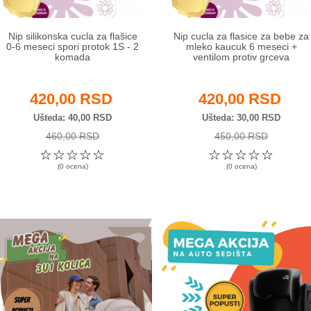
Nip silikonska cucla za flašice
Nip cucla za flasice za bebe za
0-6 meseci spori protok 1S - 2
mleko kaucuk 6 meseci +
komada
ventilom protiv grceva
420,00 RSD
420,00 RSD
Ušteda
40,00 RSD
Ušteda
30,00 RSD
460,00 RSD
450,00 RSD
☆
☆
☆
☆
☆
☆
☆
☆
☆
☆
(0 ocena)
(0 ocena)