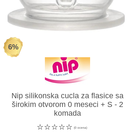
Odeća i obuća
Igračke za bebe i decu
AKCIJA
6%
Prodavnica
Call Centar
011 438 1 000
Nip silikonska cucla za flasice sa
širokim otvorom 0 meseci + S - 2
komada
☆
☆
☆
☆
☆
(0 ocena)