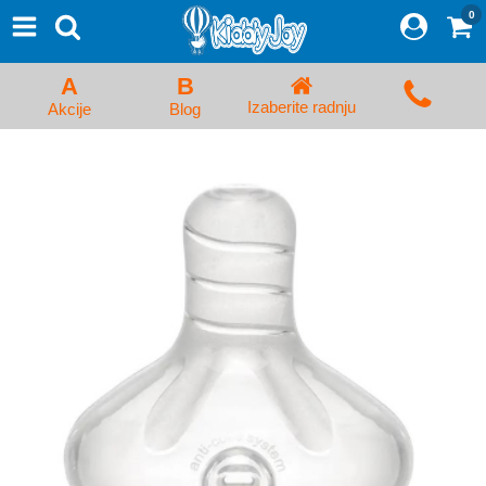
0
⨯
Proizvodi
Početna
A
B
Prijava/Registracija
Izaberite radnju
Akcije
Blog
Kolica za bebe i dečija kolica
Auto sedišta za decu i bebe
Kreveci, ljuljaške i ležaljke
Kadice, noše i adapteri
Hranilice, flašice i cucle
Monitori, Ogradice i tricikli
Posteljine, vrećice i baldahini