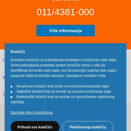
011/4381-000
Više informacija
Kolačići
INFORMACIJE
Koristimo kolačiće za prikupljanje podataka o korišćenju web-sajta.
Svrha prikupljanja podataka putem kolačića nema u cilju da
identifikuje korisnike web-sajta, već da poboljša sadržaj web-sajta i
unapredi Vaše korisničko iskustvo. Izdvajamo nekoliko vrsta:
KORISNIČKI SERVIS
Neophodni kolačići koji služe u korist personalizacije sajta
•
Statistički kolačići koji se koriste za procenu korišćenja sajta
•
OSTALO
Marketinški kolačići koji se koriste za isporučivanje oglašenog
•
sadržaja
Saznajte više o kolačićima
Pratite nas na društvenim mrežama
Prihvati sve kolačiće
Podešavanja kolačića