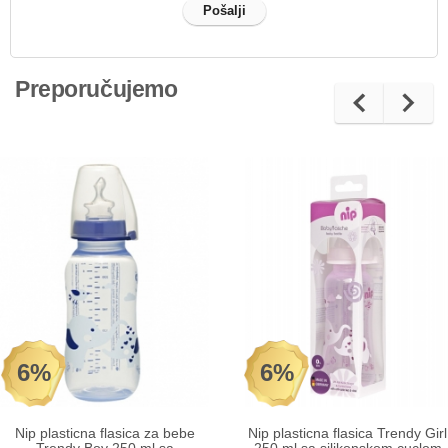
Preporučujemo
6%
6%
Nip plasticna flasica za bebe
Nip plasticna flasica Trendy Girl
Trendy Boy 250 ml sa
250 ml sa silikonskom cuclom