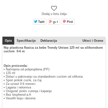
Dodaj u listu želja
Twitt
g+1
Pinit
Opis
Specifikacije
Deklaracija
Utisci i Ocene
Nip plasticna flasica za bebe Trendy Unisex 125 ml sa silikonskom
cuclom 0-6 m
Opis proizvoda:
• Načinjena od polipropilena (PP)
• 125 ml
• Dolazi u pakovanju sa standardnom cuclom od silikona
• Spori protok cucle, za čaj
• Za uzrast 0-6 meseci
• Lagana i nelomiva
• Osigurač protiv curenja i kapanja
• Bez bisphenol-a A
• Veselih boja i dezena