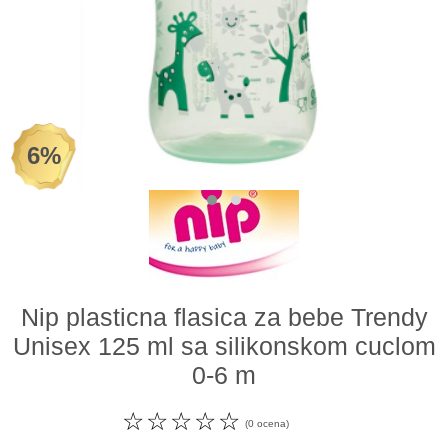
Odeća i obuća
Igračke za bebe i decu
AKCIJA
6%
Prodavnica
Call Centar
011 438 1 000
Nip plasticna flasica za bebe Trendy
Unisex 125 ml sa silikonskom cuclom
0-6 m
☆
☆
☆
☆
☆
(0 ocena)