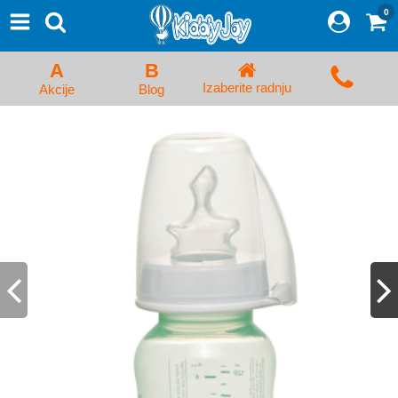
0
⨯
Proizvodi
Početna
A
B
Prijava/Registracija
Izaberite radnju
Akcije
Blog
Kolica za bebe i dečija kolica
Auto sedišta za decu i bebe
Kreveci, ljuljaške i ležaljke
Kadice, noše i adapteri
Hranilice, flašice i cucle
Monitori, Ogradice i tricikli
Posteljine, vrećice i baldahini