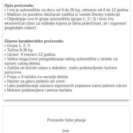
Opis proizvoda:
• I-ma je autosedište za decu od 9 do 36 kg, odnosno od 4 do 12 godina
• Mališani će posebno obožavati sedišta iz vesele Disney kolekcije
• Objedinjuje sve tri grupe autosedišta (grupe 1, 2 i 3) i time čini
ekonomičan izbor za roditelje kojima je bitna praktičnost, ali i sigurnost
(pogledajte video!)
Glavne karakteristike proizvoda:
• Grupa 1, 2, 3
• Težina 9-36 kg
• Uzrast: 9 meseci–12 godina
• Velika mogućnost prilagođavanja vašeg autosedišta u skladu sa
rastom vašeg deteta
• Zaštita od bočnih udara s dubokim, meko podstavljenim bočnim
jastucima
• Pojas u 5 tačaka za vezanje deteta
• Naslon za glavu podesiv po visini
• Lako podešavanje sastava sigurnosnih pojaseva samo jednom rukom
• Mekano podstavljena i periva navlaka
Postavite Vaše pitanje
Ime