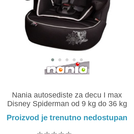
Odeća i obuća
Igračke za bebe i decu
AKCIJA
Prodavnica
Call Centar
011 438 1 000
Nania autosediste za decu I max
Disney Spiderman od 9 kg do 36 kg
Proizvod je trenutno nedostupan