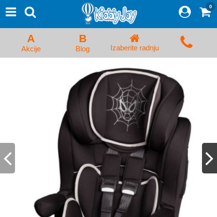
0
⨯
Proizvodi
Početna
A
B
Prijava/Registracija
Izaberite radnju
Akcije
Blog
Kolica za bebe i dečija kolica
Auto sedišta za decu i bebe
Kreveci, ljuljaške i ležaljke
Kadice, noše i adapteri
Hranilice, flašice i cucle
Monitori, Ogradice i tricikli
Posteljine, vrećice i baldahini