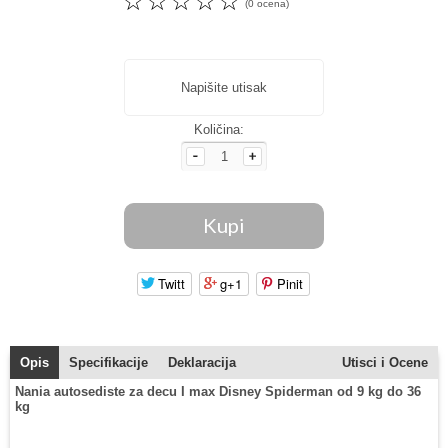
☆
☆
☆
☆
☆
(0 ocena)
Napišite utisak
Količina:
Twitt
g+1
Pinit
Opis
Specifikacije
Deklaracija
Utisci i Ocene
Nania autosediste za decu I max Disney Spiderman od 9 kg do 36
kg