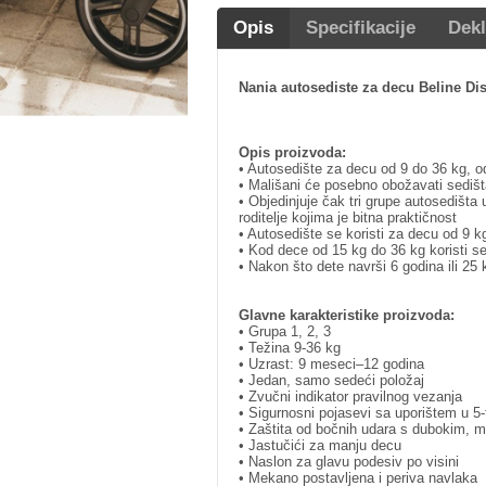
Opis
Specifikacije
Dekl
Nania autosediste za decu Beline Di
Opis proizvoda:
• Autosedište za decu od 9 do 36 kg, 
• Mališani će posebno obožavati sedišt
• Objedinjuje čak tri grupe autosedišta 
roditelje kojima je bitna praktičnost
• Autosedište se koristi za decu od 9 k
• Kod dece od 15 kg do 36 kg koristi s
• Nakon što dete navrši 6 godina ili 25 
Glavne karakteristike proizvoda:
• Grupa 1, 2, 3
• Težina 9-36 kg
• Uzrast: 9 meseci–12 godina
• Jedan, samo sedeći položaj
• Zvučni indikator pravilnog vezanja
• Sigurnosni pojasevi sa uporištem u 5
• Zaštita od bočnih udara s dubokim, 
• Jastučići za manju decu
• Naslon za glavu podesiv po visini
• Mekano postavljena i periva navlaka