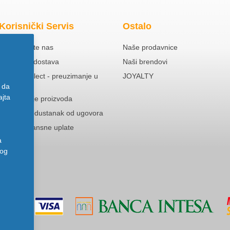
Korisnički Servis
Ostalo
Kontaktirajte nas
Naše prodavnice
Besplatna dostava
Naši brendovi
Click & Collect - preuzimanje u
JOYALTY
prodavnici
 da
ajta
Reklamacije proizvoda
Pravo na odustanak od ugovora
Politika Avansne uplate
a
nog