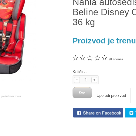
Nania autosedi
Beline Disney 
36 kg
Proizvod je tren
☆
☆
☆
☆
☆
(0 ocena)
Količina:
Uporedi proizvod