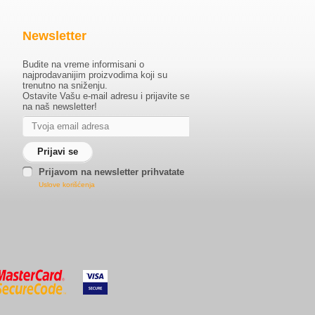
Newsletter
Budite na vreme informisani o
najprodavanijim proizvodima koji su
trenutno na sniženju.
Ostavite Vašu e-mail adresu i prijavite se
na naš newsletter!
Prijavom na newsletter prihvatate
Uslove korišćenja