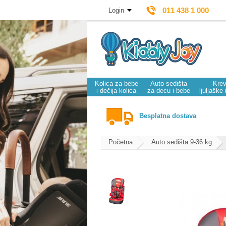
011 438 1 000
Login
Kolica za bebe
Auto sedišta
Krev
i dečija kolica
za decu i bebe
ljuljaške 
Besplatna dostava
Početna
Auto sedišta 9-36 kg