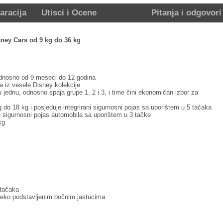
aracija
Utisci i Ocene
Pitanja i odgovori
sney Cars od 9 kg do 36 kg
odnosno od 9 meseci do 12 godina
a iz vesele Disney kolekcije
u jednu, odnosno spaja grupe 1, 2 i 3, i time čini ekonomičan izbor za
g do 18 kg i posjeduje integrirani sigurnosni pojas sa uporištem u 5 tačaka
e sigurnosni pojas automobila sa uporištem u 3 tačke
kg
-tačaka
meko podstavljenim bočnim jastucima