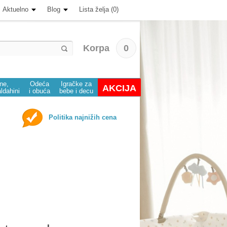
Aktuelno
Blog
Lista želja (0)
Korpa
0
ine,
Odeća
Igračke za
AKCIJA
aldahini
i obuća
bebe i decu
Politika najnižih cena