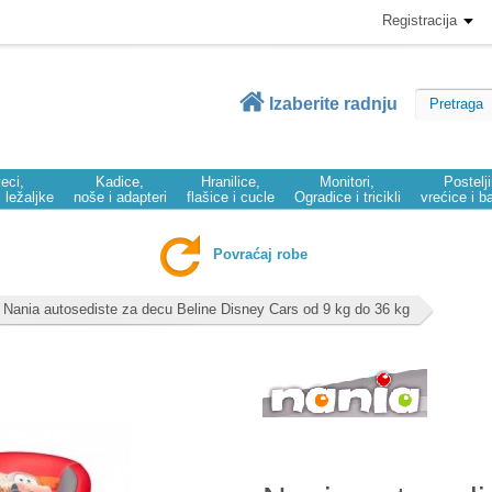
Registracija
Izaberite radnju
eci,
Kadice,
Hranilice,
Monitori,
Postelj
i ležaljke
noše i adapteri
flašice i cucle
Ogradice i tricikli
vrećice i b
Povraćaj robe
Nania autosediste za decu Beline Disney Cars od 9 kg do 36 kg