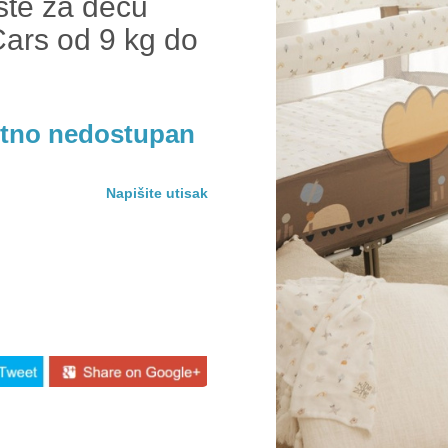
ste za decu
Cars od 9 kg do
utno nedostupan
Napišite utisak