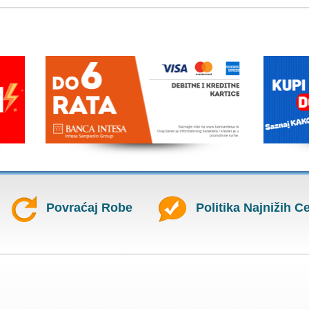
Povraćaj Robe
Politika Najnižih C