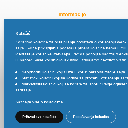
Informacije
Radno vreme za praznike
Kolačići
O nama
Koristimo kolačiće za prikupljanje podataka o korišćenju web-
Način isporuke
sajta. Svrha prikupljanja podataka putem kolačića nema u cilju
Načini plaćanja
identifikuje korisnike web-sajta, već da poboljša sadržaj web-s
Politika privatnosti
i unapredi Vaše korisničko iskustvo. Izdvajamo nekoliko vrsta:
Politika upotrebe kolačića
Neophodni kolačići koji služe u korist personalizacije sajta
•
Uslovi korišćenja
Statistički kolačići koji se koriste za procenu korišćenja sajt
•
Ugovor na daljinu
Marketinški kolačići koji se koriste za isporučivanje oglaše
•
sadržaja
Saznajte više o kolačićima
Prihvati sve kolačiće
Podešavanja kolačića