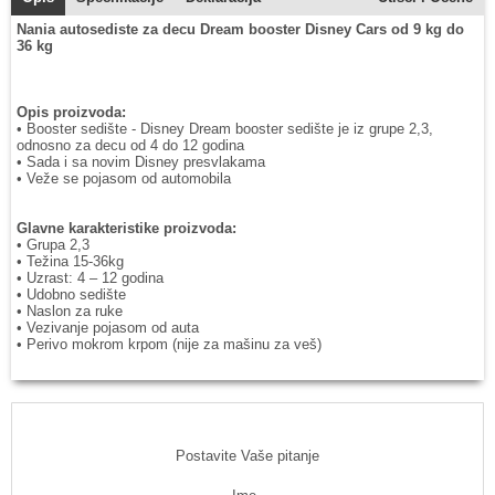
Nania autosediste za decu Dream booster Disney Cars od 9 kg do
36 kg
Opis proizvoda:
• Booster sedište - Disney Dream booster sedište je iz grupe 2,3,
odnosno za decu od 4 do 12 godina
• Sada i sa novim Disney presvlakama
• Veže se pojasom od automobila
Glavne karakteristike proizvoda:
• Grupa 2,3
• Težina 15-36kg
• Uzrast: 4 – 12 godina
• Udobno sedište
• Naslon za ruke
• Vezivanje pojasom od auta
• Perivo mokrom krpom (nije za mašinu za veš)
Postavite Vaše pitanje