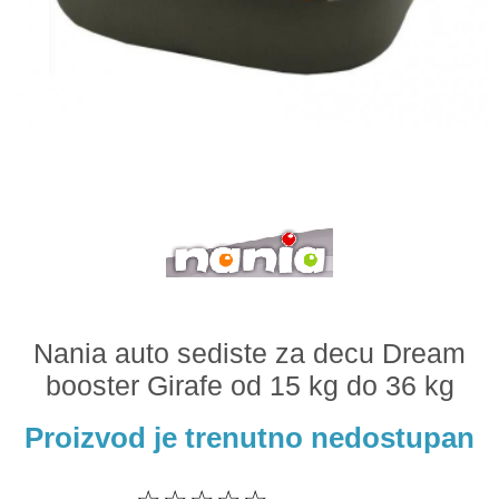
Odeća i obuća
Igračke za bebe i decu
AKCIJA
Prodavnica
Call Centar
011 438 1 000
Nania auto sediste za decu Dream
booster Girafe od 15 kg do 36 kg
Proizvod je trenutno nedostupan