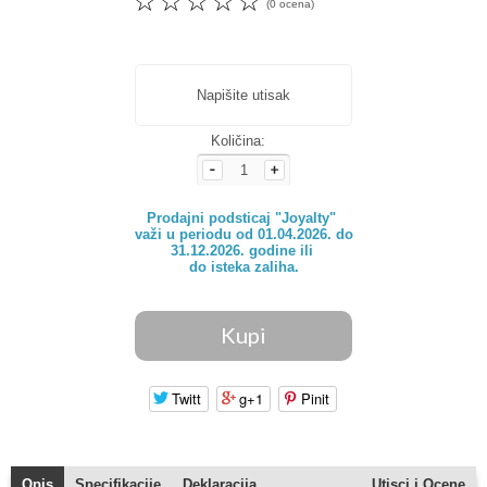
☆
☆
☆
☆
☆
(0 ocena)
Napišite utisak
Količina:
Prodajni podsticaj "Joyalty" 

važi u periodu od 01.04.2026. do

31.12.2026. godine ili 

do isteka zaliha.
Twitt
g+1
Pinit
Opis
Specifikacije
Deklaracija
Utisci i Ocene