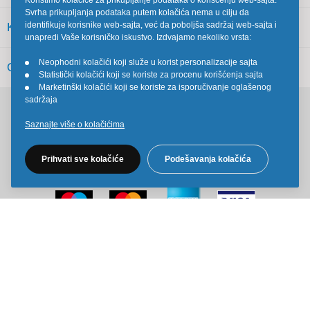
Koristimo kolačiće za prikupljanje podataka o korišćenju web-sajta.
Svrha prikupljanja podataka putem kolačića nema u cilju da
identifikuje korisnike web-sajta, već da poboljša sadržaj web-sajta i
KORISNIČKI SERVIS
unapredi Vaše korisničko iskustvo. Izdvajamo nekoliko vrsta:
Neophodni kolačići koji služe u korist personalizacije sajta
OSTALO
•
Statistički kolačići koji se koriste za procenu korišćenja sajta
•
Marketinški kolačići koji se koriste za isporučivanje oglašenog
•
sadržaja
Pratite nas na društvenim mrežama
Saznajte više o kolačićima
Prihvati sve kolačiće
Podešavanja kolačića