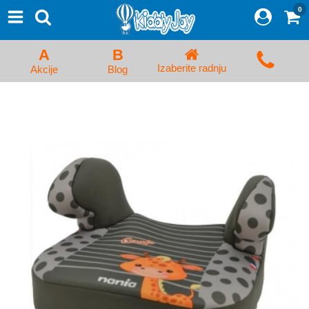
0
⨯
Proizvodi
Početna
A
B
Prijava/Registracija
Izaberite radnju
Akcije
Blog
Kolica za bebe i dečija kolica
Auto sedišta za decu i bebe
Kreveci, ljuljaške i ležaljke
Kadice, noše i adapteri
Hranilice, flašice i cucle
Monitori, Ogradice i tricikli
Posteljine, vrećice i baldahini