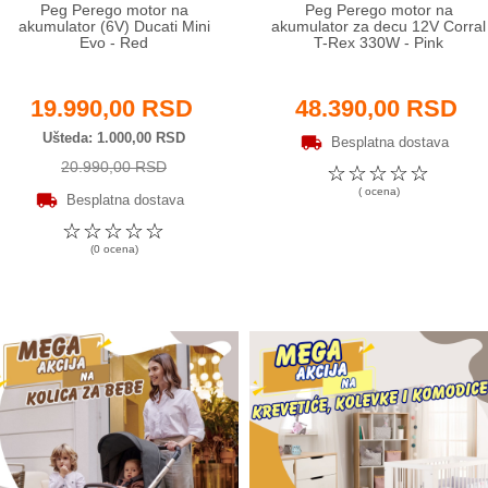
Peg Perego motor na
Peg Perego motor na
akumulator (6V) Ducati Mini
akumulator za decu 12V Corral
Evo - Red
T-Rex 330W - Pink
19.990,00 RSD
48.390,00 RSD
Ušteda
1.000,00 RSD
Besplatna dostava
20.990,00 RSD
☆
☆
☆
☆
☆
( ocena)
Besplatna dostava
☆
☆
☆
☆
☆
(0 ocena)