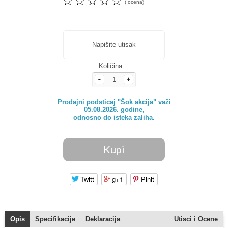
☆
☆
☆
☆
☆
( ocena)
Napišite utisak
Količina:
Prodajni podsticaj "Šok akcija" važi

05.08.2026. godine,

odnosno do isteka zaliha.
Twitt
g+1
Pinit
Opis
Specifikacije
Deklaracija
Utisci i Ocene