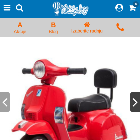
0
⨯
Proizvodi
Početna
A
B
Prijava/Registracija
Izaberite radnju
Akcije
Blog
Kolica za bebe i dečija kolica
Auto sedišta za decu i bebe
Kreveci, ljuljaške i ležaljke
Kadice, noše i adapteri
Hranilice, flašice i cucle
Monitori, Ogradice i tricikli
Posteljine, vrećice i baldahini