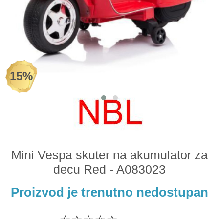
Odeća i obuća
Igračke za bebe i decu
AKCIJA
15%
Prodavnica
Call Centar
011 438 1 000
Mini Vespa skuter na akumulator za
decu Red - A083023
Proizvod je trenutno nedostupan