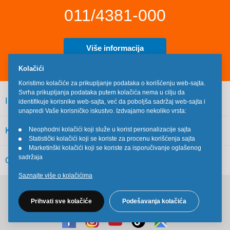
011/4381-000
Više informacija
Kolačići
Koristimo kolačiće za prikupljanje podataka o korišćenju web-sajta.
Svrha prikupljanja podataka putem kolačića nema u cilju da
INFORMACIJE
identifikuje korisnike web-sajta, već da poboljša sadržaj web-sajta i
unapredi Vaše korisničko iskustvo. Izdvajamo nekoliko vrsta:
KORISNIČKI SERVIS
Neophodni kolačići koji služe u korist personalizacije sajta
•
Statistički kolačići koji se koriste za procenu korišćenja sajta
•
Marketinški kolačići koji se koriste za isporučivanje oglašenog
•
sadržaja
OSTALO
Saznajte više o kolačićima
Pratite nas na društvenim mrežama
Prihvati sve kolačiće
Podešavanja kolačića