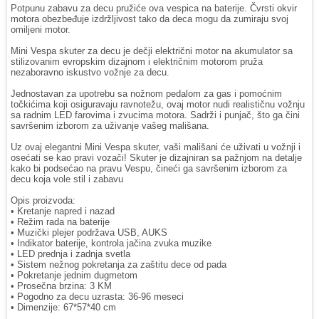
Potpunu zabavu za decu pružiće ova vespica na baterije. Čvrsti okvir
motora obezbeđuje izdržljivost tako da deca mogu da zumiraju svoj
omiljeni motor.
Mini Vespa skuter za decu je dečji električni motor na akumulator sa
stilizovanim evropskim dizajnom i električnim motorom pruža
nezaboravno iskustvo vožnje za decu.
Jednostavan za upotrebu sa nožnom pedalom za gas i pomoćnim
točkićima koji osiguravaju ravnotežu, ovaj motor nudi realističnu vožnju
sa radnim LED farovima i zvucima motora. Sadrži i punjač, što ga čini
savršenim izborom za uživanje vašeg mališana.
Uz ovaj elegantni Mini Vespa skuter, vaši mališani će uživati u vožnji i
osećati se kao pravi vozači! Skuter je dizajniran sa pažnjom na detalje
kako bi podsećao na pravu Vespu, čineći ga savršenim izborom za
decu koja vole stil i zabavu
Opis proizvoda:
• Kretanje napred i nazad
• Režim rada na baterije
• Muzički plejer podržava USB, AUKS
• Indikator baterije, kontrola jačina zvuka muzike
• LED prednja i zadnja svetla
• Sistem nežnog pokretanja za zaštitu dece od pada
• Pokretanje jednim dugmetom
• Prosečna brzina: 3 KM
• Pogodno za decu uzrasta: 36-96 meseci
• Dimenzije: 67*57*40 cm