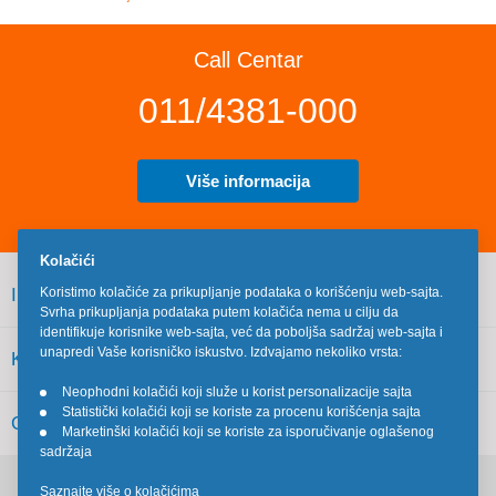
Call Centar
011/4381-000
Više informacija
Kolačići
INFORMACIJE
Koristimo kolačiće za prikupljanje podataka o korišćenju web-sajta.
Svrha prikupljanja podataka putem kolačića nema u cilju da
identifikuje korisnike web-sajta, već da poboljša sadržaj web-sajta i
unapredi Vaše korisničko iskustvo. Izdvajamo nekoliko vrsta:
KORISNIČKI SERVIS
Neophodni kolačići koji služe u korist personalizacije sajta
•
Statistički kolačići koji se koriste za procenu korišćenja sajta
•
OSTALO
Marketinški kolačići koji se koriste za isporučivanje oglašenog
•
sadržaja
Saznajte više o kolačićima