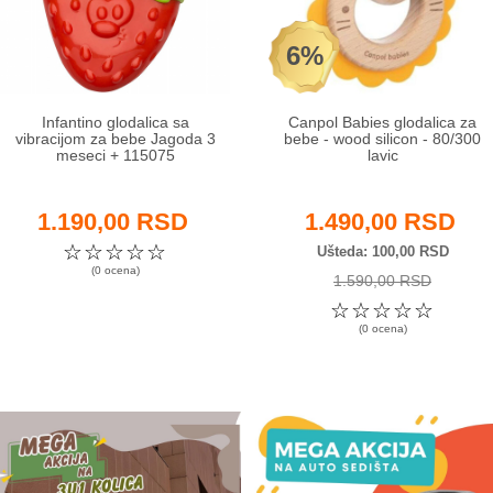
6%
Infantino glodalica sa
Canpol Babies glodalica za
vibracijom za bebe Jagoda 3
bebe - wood silicon - 80/300
meseci + 115075
lavic
1.190,00 RSD
1.490,00 RSD
☆
☆
☆
☆
☆
Ušteda
100,00 RSD
(0 ocena)
1.590,00 RSD
☆
☆
☆
☆
☆
(0 ocena)