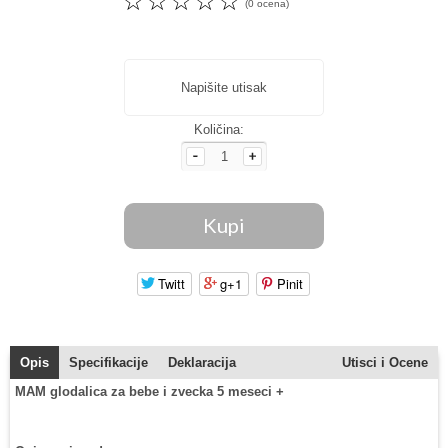
☆
☆
☆
☆
☆
(0 ocena)
Napišite utisak
Količina:
Twitt
g+1
Pinit
Opis
Specifikacije
Deklaracija
Utisci i Ocene
MAM glodalica za bebe i zvecka 5 meseci +