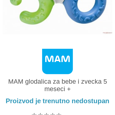
Odeća i obuća
Igračke za bebe i decu
AKCIJA
Prodavnica
Call Centar
011 438 1 000
MAM glodalica za bebe i zvecka 5
meseci +
Proizvod je trenutno nedostupan