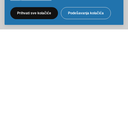
Pratite nas na društvenim mrežama
Prihvati sve kolačiće
Podešavanja kolačića
Sve cene na ovom sajtu iskazane su u dinarima. PDV je uračunat u
cenu. Kiddy Joy maksimalno koristi sve svoje resurse da Vam svi artikli
na ovom sajtu budu prikazani sa ispravnim nazivima specifikacija,
fotografijama i cenama. Ipak, ne možemo garantovati da su sve
navedene informacije i fotografije artikala na ovom sajtu u potpunosti
ispravne.
Copyright © 2014-2026 Kiddy Joy. Sva prava zadržana.