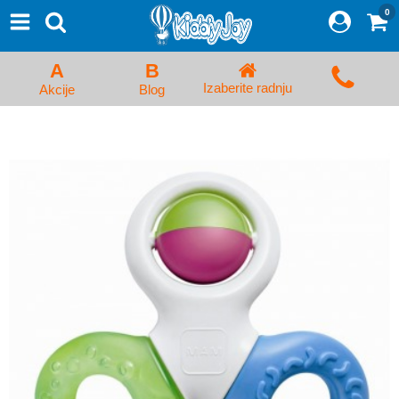
0
⨯
Proizvodi
Početna
A
B
Prijava/Registracija
Izaberite radnju
Akcije
Blog
Kolica za bebe i dečija kolica
Auto sedišta za decu i bebe
Kreveci, ljuljaške i ležaljke
Kadice, noše i adapteri
Hranilice, flašice i cucle
Monitori, Ogradice i tricikli
Posteljine, vrećice i baldahini