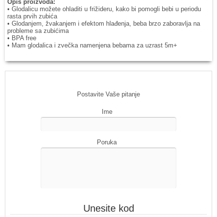
Opis proizvoda:
• Glodalicu možete ohladiti u frižideru, kako bi pomogli bebi u periodu
rasta prvih zubića
• Glodanjem, žvakanjem i efektom hlađenja, beba brzo zaboravlja na
probleme sa zubićima
• BPA free
• Mam glodalica i zvečka namenjena bebama za uzrast 5m+
Postavite Vaše pitanje
Ime
Poruka
Unesite kod