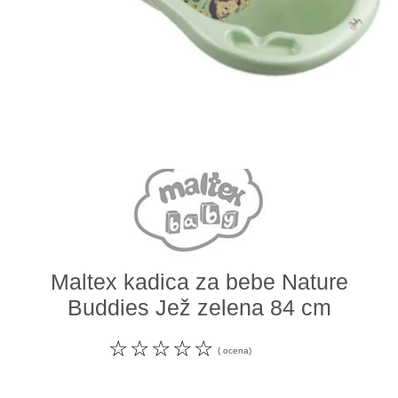
Odeća i obuća
Igračke za bebe i decu
AKCIJA
Prodavnica
Call Centar
011 438 1 000
Maltex kadica za bebe Nature
Buddies Jež zelena 84 cm
☆
☆
☆
☆
☆
( ocena)