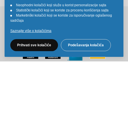
Neophodni kolačići koji služe u korist personalizacije sajta
•
Statistički kolačići koji se koriste za procenu korišćenja sajta
•
Marketinški kolačići koji se koriste za isporučivanje oglašenog
•
Pratite nas na društvenim mrežama
sadržaja
Saznajte više o kolačićima
Prihvati sve kolačiće
Podešavanja kolačića
Sve cene na ovom sajtu iskazane su u dinarima. PDV je uračunat u
cenu. Kiddy Joy maksimalno koristi sve svoje resurse da Vam svi artikli
na ovom sajtu budu prikazani sa ispravnim nazivima specifikacija,
fotografijama i cenama. Ipak, ne možemo garantovati da su sve
navedene informacije i fotografije artikala na ovom sajtu u potpunosti
ispravne.