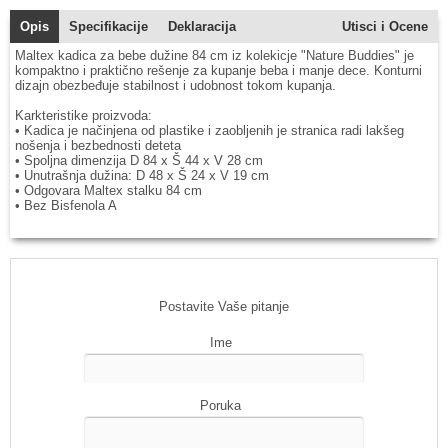
Opis
Specifikacije
Deklaracija
Utisci i Ocene
Maltex kadica za bebe dužine 84 cm iz kolekicje "Nature Buddies" je
kompaktno i praktično rešenje za kupanje beba i manje dece. Konturni
dizajn obezbeđuje stabilnost i udobnost tokom kupanja.
Karkteristike proizvoda:
• Kadica je načinjena od plastike i zaobljenih je stranica radi lakšeg
nošenja i bezbednosti deteta
• Spoljna dimenzija D 84 x Š 44 x V 28 cm
• Unutrašnja dužina: D 48 x Š 24 x V 19 cm
• Odgovara Maltex stalku 84 cm
• Bez Bisfenola A
Postavite Vaše pitanje
Ime
Poruka