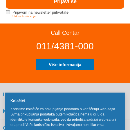
Prijavom na newsletter prihvatate
Uslove korišćenja
Call Centar
011/4381-000
Više informacija
INFORMACIJE
Kolačići
Koristimo kolačiće za prikupljanje podataka o korišćenju web-sajta.
KORISNIČKI SERVIS
Svrha prikupljanja podataka putem kolačića nema u cilju da
identifikuje korisnike web-sajta, već da poboljša sadržaj web-sajta i
unapredi Vaše korisničko iskustvo. Izdvajamo nekoliko vrsta:
OSTALO