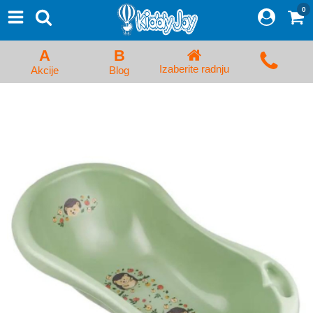
0
⨯
Proizvodi
Početna
A
B
Prijava/Registracija
Izaberite radnju
Akcije
Blog
Kolica za bebe i dečija kolica
Auto sedišta za decu i bebe
Kreveci, ljuljaške i ležaljke
Kadice, noše i adapteri
Hranilice, flašice i cucle
Monitori, Ogradice i tricikli
Posteljine, vrećice i baldahini