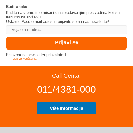
Budi u toku!
Budite na vreme informisani o najprodavanijim proizvodima koji su
trenutno na sniženju.
Ostavite Vašu e-mail adresu i prijavite se na naš newsletter!
Prijavom na newsletter prihvatate
Uslove korišćenja
Call Centar
011/4381-000
Više informacija