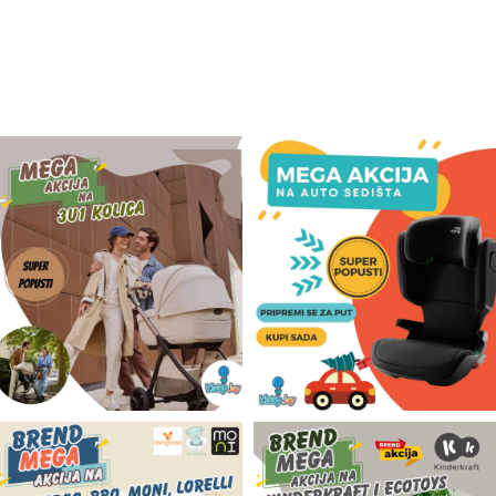
Odeća i obuća
Igračke za bebe i decu
AKCIJA
Prodavnica
Call Centar
011 438 1 000