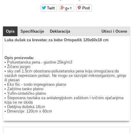
Twitt
g+1
Pinit
Opis
Specifikacije
Deklaracija
Utisci i Ocene
Luka dušek za krevetac za bebe Ortopedik 120x60x18 cm
Opis proizvoda:
• Poliuretanska pena - gustine 25kg/m3
• Žičano jezgro
• sky cell 1.5cm obostrano-poliuretanska pena koja omogućava da
vazduh neprestano prolazi. Ne mogu se razvijati mikroorganizmi, grinje
ili plesan
• Eko flic - tvrdo impregrirano platno
• Zaštitno tanko platno
• Yuflin-sintetičko platno
• Štepovana navlaka sa antialergijskom zaštitom i ivičnim ojačanjima
koja se ne skida
• Debljina dušeka 18cm
• Dimenzije: 120cm x 60cm