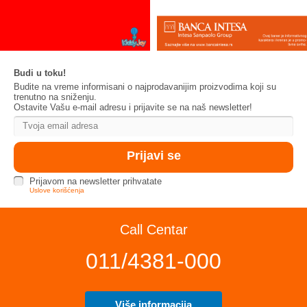
Budi u toku!
Budite na vreme informisani o najprodavanijim proizvodima koji su
trenutno na sniženju.
Ostavite Vašu e-mail adresu i prijavite se na naš newsletter!
Prijavom na newsletter prihvatate
Uslove korišćenja
Call Centar
011/4381-000
Više informacija