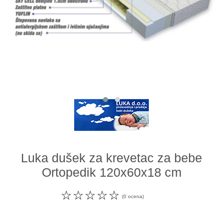
Odeća i obuća
Igračke za bebe i decu
AKCIJA
Prodavnica
Call Centar
011 438 1 000
Luka dušek za krevetac za bebe
Ortopedik 120x60x18 cm
☆
☆
☆
☆
☆
(0 ocena)