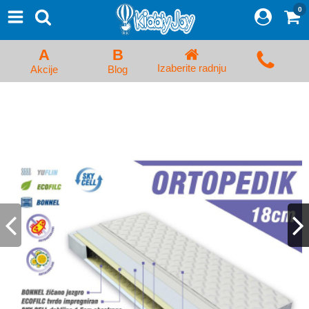
0
⨯
Proizvodi
Početna
A
B
Prijava/Registracija
Izaberite radnju
Akcije
Blog
Kolica za bebe i dečija kolica
Auto sedišta za decu i bebe
Kreveci, ljuljaške i ležaljke
Kadice, noše i adapteri
Hranilice, flašice i cucle
Monitori, Ogradice i tricikli
Posteljine, vrećice i baldahini