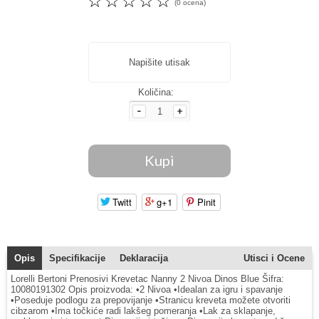
☆
☆
☆
☆
☆
(0 ocena)
Napišite utisak
Količina:
Twitt
g+1
Pinit
Opis
Specifikacije
Deklaracija
Utisci i Ocene
Lorelli Bertoni Prenosivi Krevetac Nanny 2 Nivoa Dinos Blue Šifra:
10080191302 Opis proizvoda: •2 Nivoa •Idealan za igru i spavanje
•Poseduje podlogu za prepovijanje •Stranicu kreveta možete otvoriti
cibzarom •Ima točkiće radi lakšeg pomeranja •Lak za sklapanje,