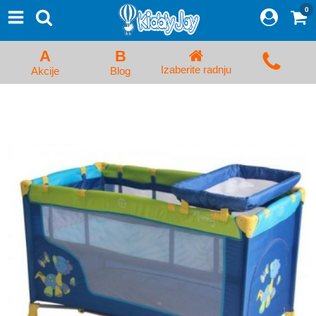
0
⨯
Proizvodi
Početna
A
B
Prijava/Registracija
Izaberite radnju
Akcije
Blog
Kolica za bebe i dečija kolica
Auto sedišta za decu i bebe
Kreveci, ljuljaške i ležaljke
Kadice, noše i adapteri
Hranilice, flašice i cucle
Monitori, Ogradice i tricikli
Posteljine, vrećice i baldahini