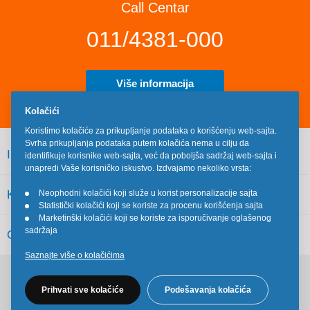
Call Centar
011/4381-000
Više informacija
Kolačići
Koristimo kolačiće za prikupljanje podataka o korišćenju web-sajta.
Svrha prikupljanja podataka putem kolačića nema u cilju da
INFORMACIJE
identifikuje korisnike web-sajta, već da poboljša sadržaj web-sajta i
unapredi Vaše korisničko iskustvo. Izdvajamo nekoliko vrsta:
KORISNIČKI SERVIS
Neophodni kolačići koji služe u korist personalizacije sajta
•
Statistički kolačići koji se koriste za procenu korišćenja sajta
•
Marketinški kolačići koji se koriste za isporučivanje oglašenog
•
sadržaja
OSTALO
Saznajte više o kolačićima
Pratite nas na društvenim mrežama
Prihvati sve kolačiće
Podešavanja kolačića