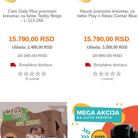
Cam Daily Plus prenosivi
Hauck prenosivi krevetac za
krevetac za bebe Teddy Beige
bebe Play n Relax Centar Blue
- L-113.260
15.790,00 RSD
15.790,00 RSD
Ušteda
2.400,00 RSD
Ušteda
3.200,00 RSD
18.190,00 RSD
18.990,00 RSD
Besplatna dostava
Besplatna dostava
☆
☆
☆
☆
☆
☆
☆
☆
☆
☆
(0 ocena)
( ocena)