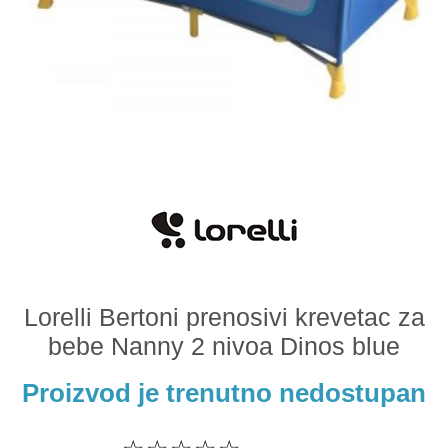
Odeća i obuća
Igračke za bebe i decu
AKCIJA
Prodavnica
Call Centar
011 438 1 000
Lorelli Bertoni prenosivi krevetac za
bebe Nanny 2 nivoa Dinos blue
Proizvod je trenutno nedostupan