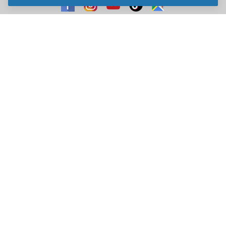
Sve cene na ovom sajtu iskazane su u dinarima. PDV je uračunat u
cenu. Kiddy Joy maksimalno koristi sve svoje resurse da Vam svi artikli
na ovom sajtu budu prikazani sa ispravnim nazivima specifikacija,
fotografijama i cenama. Ipak, ne možemo garantovati da su sve
navedene informacije i fotografije artikala na ovom sajtu u potpunosti
ispravne.
Copyright © 2014-2026 Kiddy Joy. Sva prava zadržana.