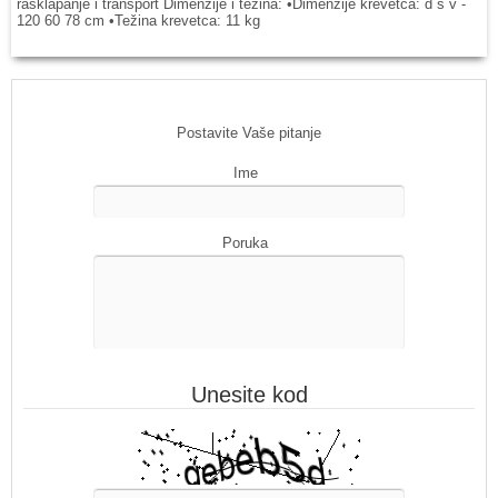
rasklapanje i transport Dimenzije i težina: •Dimenzije krevetca: d š v -
120 60 78 cm •Težina krevetca: 11 kg
Postavite Vaše pitanje
Ime
Poruka
Unesite kod