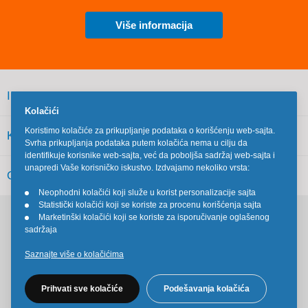
Više informacija
INFORMACIJE
Kolačići
Koristimo kolačiće za prikupljanje podataka o korišćenju web-sajta.
KORISNIČKI SERVIS
Svrha prikupljanja podataka putem kolačića nema u cilju da
identifikuje korisnike web-sajta, već da poboljša sadržaj web-sajta i
unapredi Vaše korisničko iskustvo. Izdvajamo nekoliko vrsta:
OSTALO
Neophodni kolačići koji služe u korist personalizacije sajta
•
Statistički kolačići koji se koriste za procenu korišćenja sajta
•
Marketinški kolačići koji se koriste za isporučivanje oglašenog
•
Pratite nas na društvenim mrežama
sadržaja
Saznajte više o kolačićima
Prihvati sve kolačiće
Podešavanja kolačića