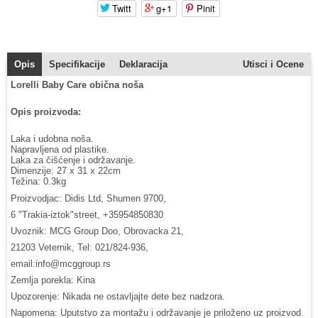
Twitt
g+1
Pinit
Opis
Specifikacije
Deklaracija
Utisci i Ocene
Lorelli Baby Care obična noša
Opis proizvoda:
Laka i udobna noša.
Napravljena od plastike.
Laka za čišćenje i održavanje.
Dimenzije: 27 x 31 x 22cm
Težina: 0.3kg
Proizvodjac: Didis Ltd, Shumen 9700,
6 "Trakia-iztok"street, +35954850830
Uvoznik: MCG Group Doo, Obrovacka 21,
21203 Veternik, Tel: 021/824-936,
email:info@mcggroup.rs
Zemlja porekla: Kina
Upozorenje: Nikada ne ostavljajte dete bez nadzora.
Napomena: Uputstvo za montažu i održavanje je priloženo uz proizvod.