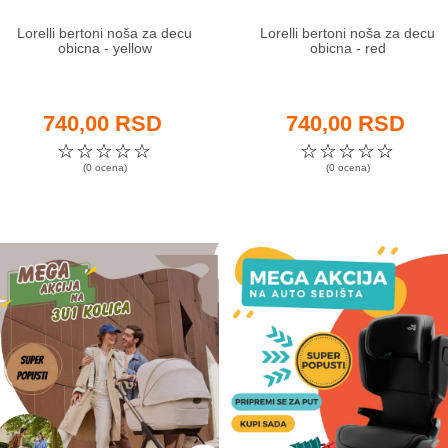
Lorelli bertoni noša za decu
Lorelli bertoni noša za decu
obicna - yellow
obicna - red
740,00 RSD
740,00 RSD
☆
☆
☆
☆
☆
☆
☆
☆
☆
☆
(0 ocena)
(0 ocena)