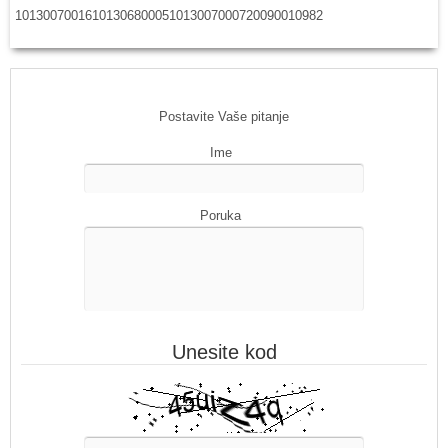
10130070016
10130680005
10130070007
20090010982
Postavite Vaše pitanje
Ime
Poruka
Unesite kod