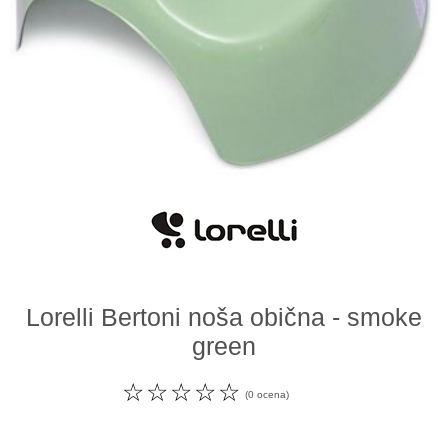
Odeća i obuća
Igračke za bebe i decu
AKCIJA
Prodavnica
Call Centar
011 438 1 000
Lorelli Bertoni noša obična - smoke
green
☆
☆
☆
☆
☆
(0 ocena)