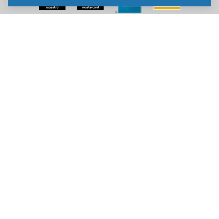
Sve cene na ovom sajtu iskazane su u dinarima. PDV je uračunat u
cenu. Kiddy Joy maksimalno koristi sve svoje resurse da Vam svi artikli
na ovom sajtu budu prikazani sa ispravnim nazivima specifikacija,
fotografijama i cenama. Ipak, ne možemo garantovati da su sve
navedene informacije i fotografije artikala na ovom sajtu u potpunosti
ispravne.
Copyright © 2014-2026 Kiddy Joy. Sva prava zadržana.