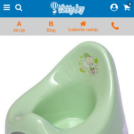
0
⨯
Proizvodi
Početna
A
B
Prijava/Registracija
Izaberite radnju
Akcije
Blog
Kolica za bebe i dečija kolica
Auto sedišta za decu i bebe
Kreveci, ljuljaške i ležaljke
Kadice, noše i adapteri
Hranilice, flašice i cucle
Monitori, Ogradice i tricikli
Posteljine, vrećice i baldahini