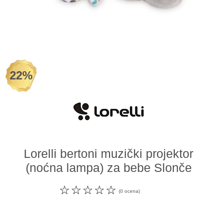
Odeća i obuća
Igračke za bebe i decu
AKCIJA
22%
Prodavnica
Call Centar
011 438 1 000
Lorelli bertoni muzički projektor
(noćna lampa) za bebe Slonče
☆
☆
☆
☆
☆
(0 ocena)