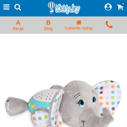
0
⨯
Proizvodi
Početna
A
B
Prijava/Registracija
Izaberite radnju
Akcije
Blog
Kolica za bebe i dečija kolica
Auto sedišta za decu i bebe
Kreveci, ljuljaške i ležaljke
Kadice, noše i adapteri
Hranilice, flašice i cucle
Monitori, Ogradice i tricikli
Posteljine, vrećice i baldahini