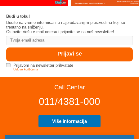
Budi u toku!
Budite na vreme informisani o najprodavanijim proizvodima koji su
trenutno na sniženju.
Ostavite Vašu e-mail adresu i prijavite se na naš newsletter!
Prijavom na newsletter prihvatate
Uslove korišćenja
Call Centar
011/4381-000
Više informacija