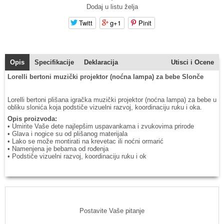
Dodaj u listu želja
Twitt
g+1
Pinit
Opis
Specifikacije
Deklaracija
Utisci i Ocene
Lorelli bertoni muzički projektor (noćna lampa) za bebe Slonče
Lorelli bertoni plišana igračka muzički projektor (noćna lampa) za bebe u
obliku slonića koja podstiče vizuelni razvoj, koordinaciju ruku i oka.
Opis proizvoda:
• Umirite Vaše dete najlepšim uspavankama i zvukovima prirode
• Glava i nogice su od plišanog materijala
• Lako se može montirati na krevetac ili noćni ormarić
• Namenjena je bebama od rođenja
• Podstiče vizuelni razvoj, koordinaciju ruku i ok
Postavite Vaše pitanje