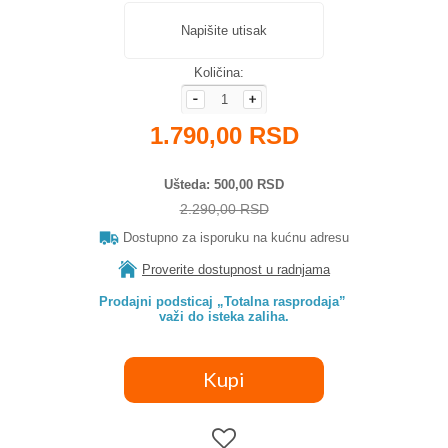
Napišite utisak
Količina:
1.790,00 RSD
Ušteda
500,00 RSD
2.290,00 RSD
Dostupno za isporuku na kućnu adresu
Proverite dostupnost u radnjama
Prodajni podsticaj „Totalna rasprodaja” 

važi do isteka zaliha.