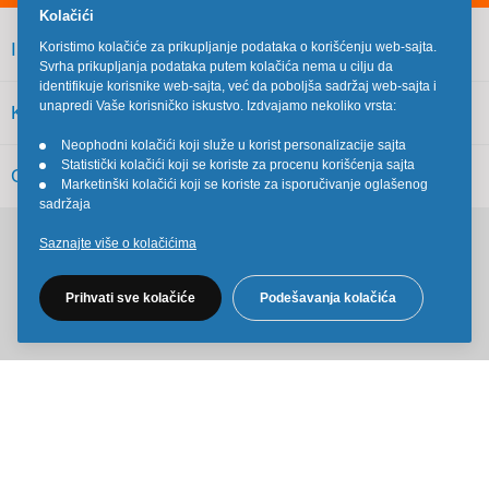
Kolačići
INFORMACIJE
Koristimo kolačiće za prikupljanje podataka o korišćenju web-sajta.
Svrha prikupljanja podataka putem kolačića nema u cilju da
identifikuje korisnike web-sajta, već da poboljša sadržaj web-sajta i
unapredi Vaše korisničko iskustvo. Izdvajamo nekoliko vrsta:
KORISNIČKI SERVIS
Neophodni kolačići koji služe u korist personalizacije sajta
•
Statistički kolačići koji se koriste za procenu korišćenja sajta
•
OSTALO
Marketinški kolačići koji se koriste za isporučivanje oglašenog
•
sadržaja
Saznajte više o kolačićima
Pratite nas na društvenim mrežama
Prihvati sve kolačiće
Podešavanja kolačića