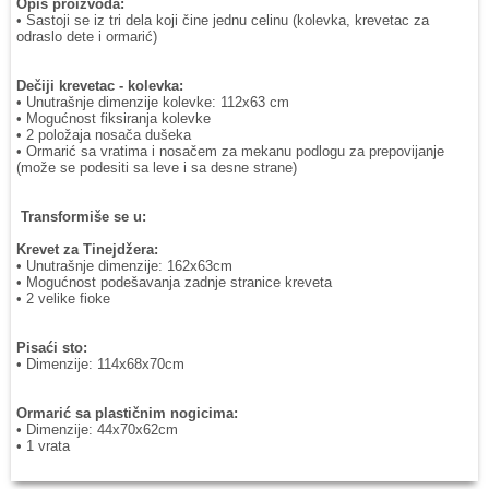
Opis proizvoda:
• Sastoji se iz tri dela koji čine jednu celinu (kolevka, krevetac za
odraslo dete i ormarić)
Dečiji krevetac - kolevka:
• Unutrašnje dimenzije kolevke: 112x63 cm
• Mogućnost fiksiranja kolevke
• 2 položaja nosača dušeka
• Ormarić sa vratima i nosačem za mekanu podlogu za prepovijanje
(može se podesiti sa leve i sa desne strane)
Transformiše se u:
Krevet za Tinejdžera:
• Unutrašnje dimenzije: 162x63cm
• Mogućnost podešavanja zadnje stranice kreveta
• 2 velike fioke
Pisaći sto:
• Dimenzije: 114x68x70cm
Ormarić sa plastičnim nogicima:
• Dimenzije: 44x70x62cm
• 1 vrata