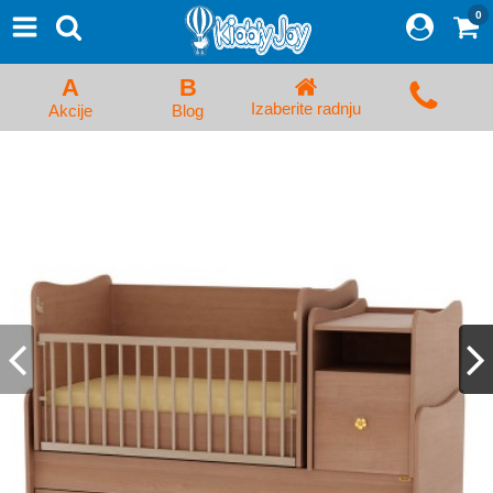
0
⨯
Proizvodi
Početna
A
B
Prijava/Registracija
Izaberite radnju
Akcije
Blog
Kolica za bebe i dečija kolica
Auto sedišta za decu i bebe
Kreveci, ljuljaške i ležaljke
Kadice, noše i adapteri
Hranilice, flašice i cucle
Monitori, Ogradice i tricikli
Posteljine, vrećice i baldahini