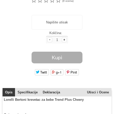
☆
☆
☆
☆
☆
(0 ocena)
Napišite utisak
Količina:
Twitt
g+1
Pinit
Opis
Specifikacije
Deklaracija
Utisci i Ocene
Lorelli Bertoni krevetac za bebe Trend Plus Cheery