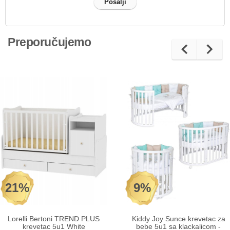
Preporučujemo
21%
9%
Lorelli Bertoni TREND PLUS
Kiddy Joy Sunce krevetac za
krevetac 5u1 White
bebe 5u1 sa klackalicom -