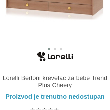
Odeća i obuća
Igračke za bebe i decu
AKCIJA
Prodavnica
Call Centar
011 438 1 000
Lorelli Bertoni krevetac za bebe Trend
Plus Cheery
Proizvod je trenutno nedostupan