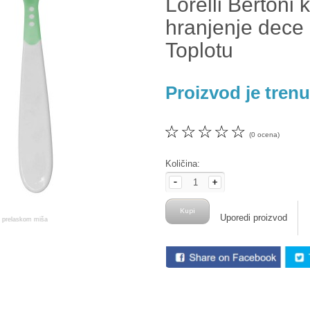
Lorelli Bertoni 
hranjenje dece 
Toplotu
Proizvod je tren
☆
☆
☆
☆
☆
(0 ocena)
Količina:
Uporedi proizvod