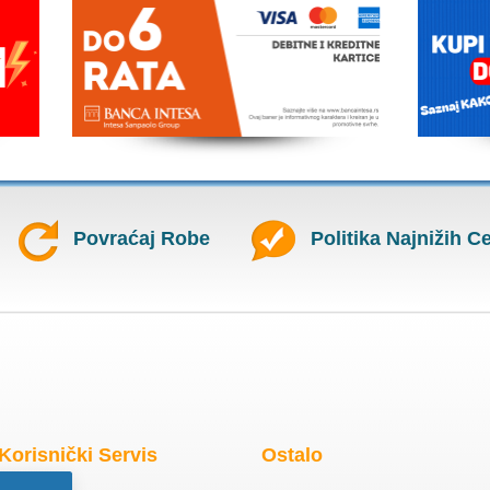
Povraćaj Robe
Politika Najnižih C
Korisnički Servis
Ostalo