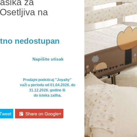
kasika za
Osetljiva na
utno nedostupan
Napišite utisak
Prodajni podsticaj "Joyalty" 

važi u periodu od 01.04.2026. do

31.12.2026. godine ili 

do isteka zaliha.