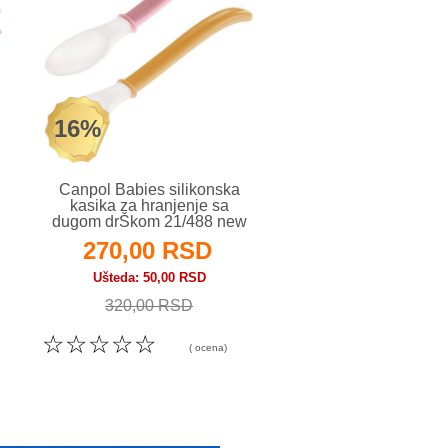
16%
17%
Canpol Babies silikonska
Lorelli kašičica za b
kasika za hranjenje sa
dugačkom drško
dugom drŠkom 21/488 new
komada - Blue
270,00 RSD
240,00 RS
Ušteda
50,00 RSD
Ušteda
50,00 RS
320,00 RSD
290,00 RSD
☆
☆
☆
☆
☆
☆
☆
☆
☆
☆
( ocena)
( o