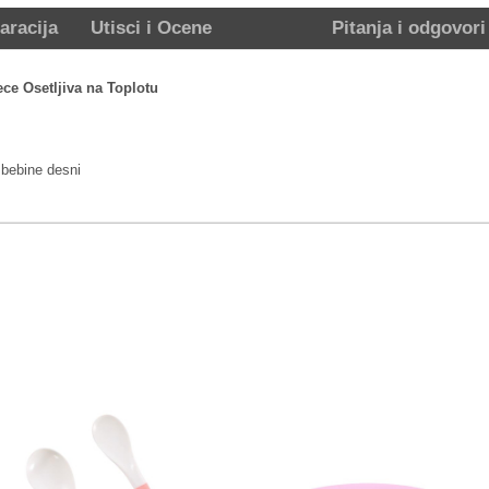
aracija
Utisci i Ocene
Pitanja i odgovori
ece Osetljiva na Toplotu
 bebine desni