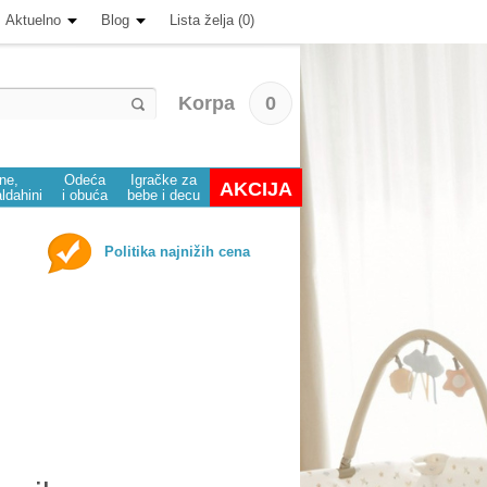
Aktuelno
Blog
Lista želja (0)
Korpa
0
ine,
Odeća
Igračke za
AKCIJA
aldahini
i obuća
bebe i decu
Politika najnižih cena