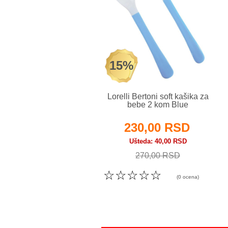
15%
Lorelli Bertoni soft kašika za
bebe 2 kom Blue
230,00 RSD
Ušteda
40,00 RSD
270,00 RSD
☆
☆
☆
☆
☆
(0 ocena)