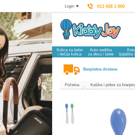
011 438 1 000
Login
Kolica za bebe
Auto sedišta
Krev
i dečija kolica
za decu i bebe
ljuljaške 
Besplatna dostava
Početna
Kašike i pribor za hranjen