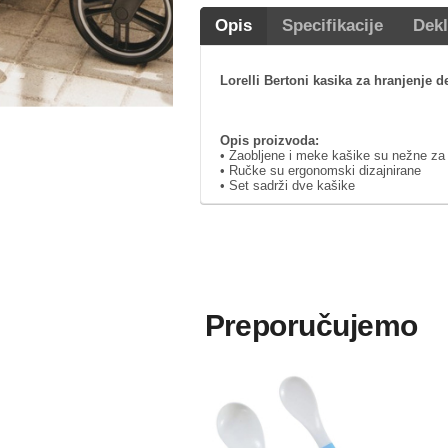
Opis
Specifikacije
Dekl
Lorelli Bertoni kasika za hranjenje d
Opis proizvoda:
• Zaobljene i meke kašike su nežne za
• Ručke su ergonomski dizajnirane
• Set sadrži dve kašike
Preporučujemo