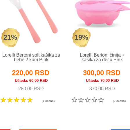
21%
19%
Lorelli Bertoni soft kašika za
Lorelli Bertoni činija +
bebe 2 kom Pink
kašika za decu Pink
220,00 RSD
300,00 RSD
Ušteda
60,00 RSD
Ušteda
70,00 RSD
280,00 RSD
370,00 RSD
☆
☆
☆
☆
☆
☆
☆
☆
☆
☆
(1 ocena)
(0 ocena)