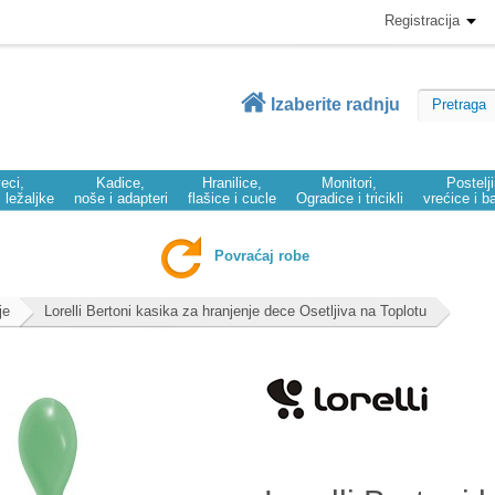
Registracija
Izaberite radnju
eci,
Kadice,
Hranilice,
Monitori,
Postelj
i ležaljke
noše i adapteri
flašice i cucle
Ogradice i tricikli
vrećice i b
Povraćaj robe
je
Lorelli Bertoni kasika za hranjenje dece Osetljiva na Toplotu