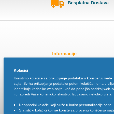
Besplatna Dostava
Informacije
Radno vreme za praznike
Kolačići
O nama
Koristimo kolačiće za prikupljanje podataka o korišćenju web-
Način isporuke
sajta. Svrha prikupljanja podataka putem kolačića nema u cilju
Načini plaćanja
identifikuje korisnike web-sajta, već da poboljša sadržaj web-s
Politika privatnosti
i unapredi Vaše korisničko iskustvo. Izdvajamo nekoliko vrsta:
Politika upotrebe kolačića
Neophodni kolačići koji služe u korist personalizacije sajta
•
Uslovi korišćenja
Statistički kolačići koji se koriste za procenu korišćenja sajt
•