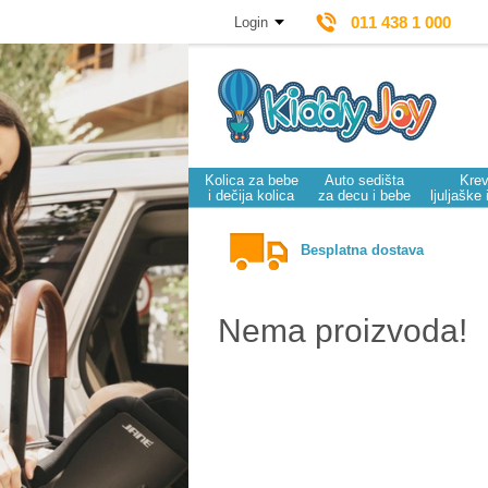
011 438 1 000
Login
Kolica za bebe
Auto sedišta
Krev
i dečija kolica
za decu i bebe
ljuljaške 
Besplatna dostava
Nema proizvoda!