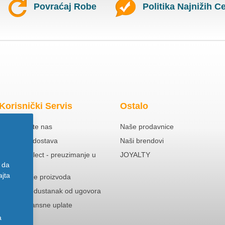
Povraćaj Robe
Politika Najnižih C
Korisnički Servis
Ostalo
Kontaktirajte nas
Naše prodavnice
Besplatna dostava
Naši brendovi
Click & Collect - preuzimanje u
JOYALTY
prodavnici
 da
ajta
Reklamacije proizvoda
Pravo na odustanak od ugovora
Politika Avansne uplate
a