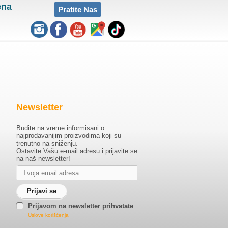
ena
Pratite Nas
Newsletter
Budite na vreme informisani o
najprodavanijim proizvodima koji su
trenutno na sniženju.
Ostavite Vašu e-mail adresu i prijavite se
na naš newsletter!
Prijavom na newsletter prihvatate
Uslove korišćenja