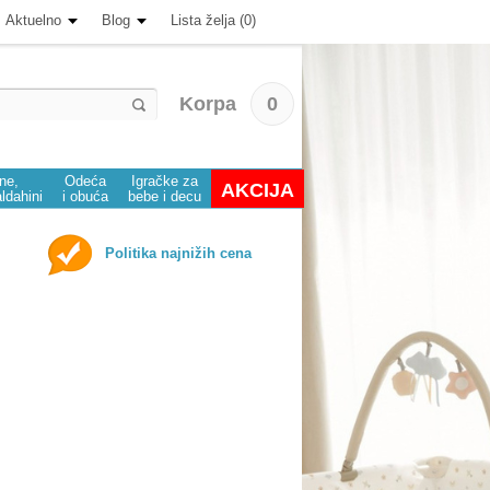
Aktuelno
Blog
Lista želja (0)
Korpa
0
ine,
Odeća
Igračke za
AKCIJA
aldahini
i obuća
bebe i decu
Politika najnižih cena