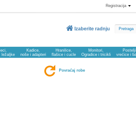
Registracija
Izaberite radnju
eci,
Kadice,
Hranilice,
Monitori,
Postelj
i ležaljke
noše i adapteri
flašice i cucle
Ogradice i tricikli
vrećice i b
Povraćaj robe