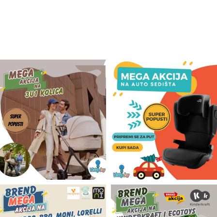
Odeća i obuća
Igračke za bebe i decu
AKCIJA
Prodavnica
Call Centar
011 438 1 000