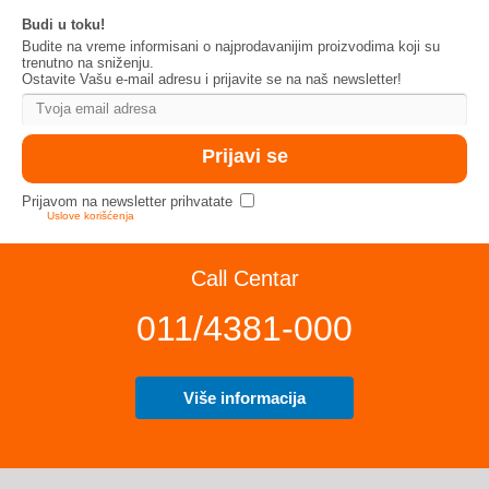
Budi u toku!
Budite na vreme informisani o najprodavanijim proizvodima koji su
trenutno na sniženju.
Ostavite Vašu e-mail adresu i prijavite se na naš newsletter!
Prijavom na newsletter prihvatate
Uslove korišćenja
Call Centar
011/4381-000
Više informacija