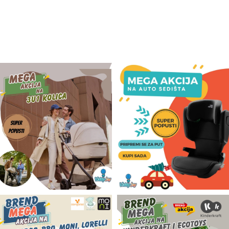
Odeća i obuća
Igračke za bebe i decu
AKCIJA
Prodavnica
Call Centar
011 438 1 000