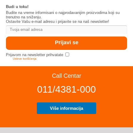
Budi u toku!
Budite na vreme informisani o najprodavanijim proizvodima koji su
trenutno na sniženju.
Ostavite Vašu e-mail adresu i prijavite se na naš newsletter!
Prijavom na newsletter prihvatate
Uslove korišćenja
Call Centar
011/4381-000
Više informacija