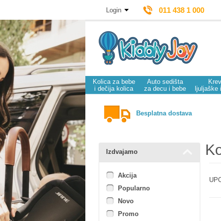
011 438 1 000
Login
Kolica za bebe
Auto sedišta
Krev
i dečija kolica
za decu i bebe
ljuljaške 
Besplatna dostava
Ko
Izdvajamo
Akcija
UPO
Popularno
Novo
Promo