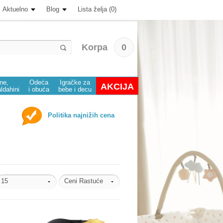
Aktuelno
Blog
Lista želja (0)
Korpa
0
ine,
Odeća
Igračke za
AKCIJA
aldahini
i obuća
bebe i decu
Politika najnižih cena