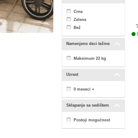
Crna
Zelena
Bež
D
Namenjeno deci težine
Maksimum 22 kg
Uzrast
0 meseci +
Sklapanje sa sedištem
Postoji mogućnost