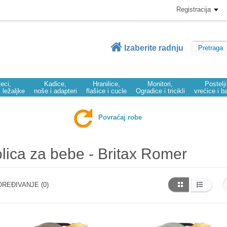
Registracija
Izaberite radnju
eci,
Kadice,
Hranilice,
Monitori,
Postelj
i ležaljke
noše i adapteri
flašice i cucle
Ogradice i tricikli
vrećice i b
Povraćaj robe
lica za bebe - Britax Romer
REĐIVANJE (0)