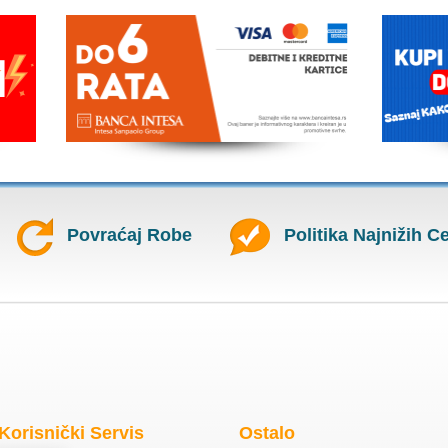
Povraćaj Robe
Politika Najnižih C
Korisnički Servis
Ostalo