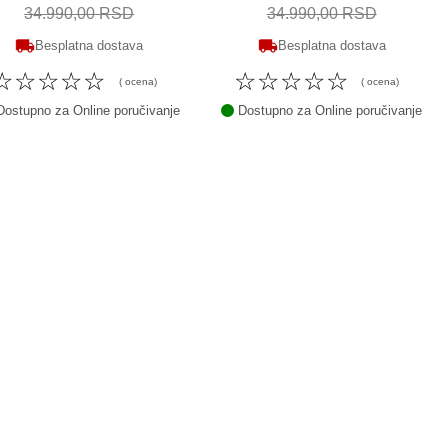
34.990,00 RSD
34.990,00 RSD
Besplatna dostava
Besplatna dostava
☆
☆
☆
☆
☆
☆
☆
☆
☆
☆
( ocena)
( ocena)
ostupno za Online poručivanje
Dostupno za Online poručivanje