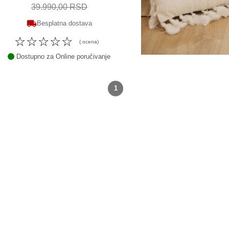
39.990,00 RSD
Besplatna dostava
☆
☆
☆
☆
☆
( ocena)
Dostupno za Online poručivanje
1