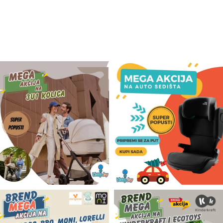
Odeća i obuća
Igračke za bebe i decu
AKCIJA
Prodavnica
Call Centar
011 438 1 000