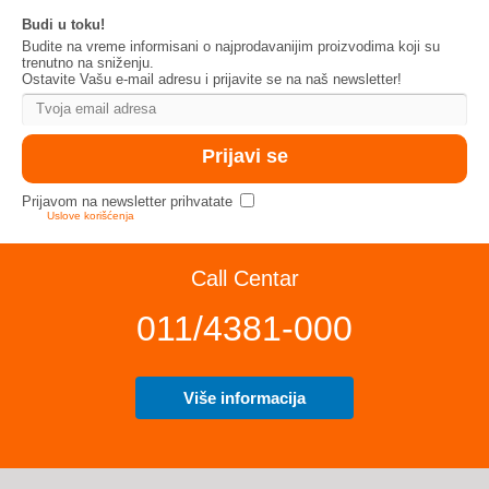
Budi u toku!
Budite na vreme informisani o najprodavanijim proizvodima koji su
trenutno na sniženju.
Ostavite Vašu e-mail adresu i prijavite se na naš newsletter!
Prijavom na newsletter prihvatate
Uslove korišćenja
Call Centar
011/4381-000
Više informacija