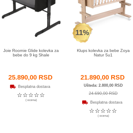
11%
Joie Roomie Glide kolevka za
Klups kolevka za bebe Zoya
bebe do 9 kg Shale
Natur 5u1
25.890,00 RSD
21.890,00 RSD
Ušteda
2.800,00 RSD
Besplatna dostava
24.690,00 RSD
☆
☆
☆
☆
☆
( ocena)
Besplatna dostava
☆
☆
☆
☆
☆
( ocena)