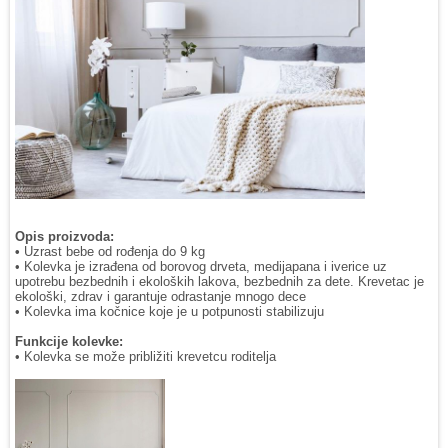
Opis proizvoda:
•
Uzrast bebe od rođenja do 9 kg
• Kolevka je izrađena od borovog drveta, medijapana i iverice uz
upotrebu bezbednih i ekoloških lakova, bezbednih za dete. Krevetac je
ekološki, zdrav i garantuje odrastanje mnogo dece
• Kolevka ima kočnice koje je u potpunosti stabilizuju
Funkcije kolevke:
• Kolevka se može približiti krevetcu roditelja