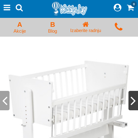
0
⨯
Proizvodi
Početna
A
B
Prijava/Registracija
Izaberite radnju
Akcije
Blog
Kolica za bebe i dečija kolica
Auto sedišta za decu i bebe
Kreveci, ljuljaške i ležaljke
Kadice, noše i adapteri
Hranilice, flašice i cucle
Monitori, Ogradice i tricikli
Posteljine, vrećice i baldahini