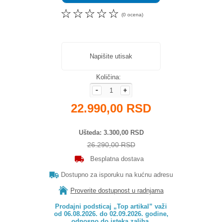
☆
☆
☆
☆
☆
(0 ocena)
Napišite utisak
Količina:
22.990,00 RSD
Ušteda
3.300,00 RSD
26.290,00 RSD
Besplatna dostava
Dostupno za isporuku na kućnu adresu
Proverite dostupnost u radnjama
Prodajni podsticaj „Top artikal” važi

od 06.08.2026. do 02.09.2026. godine,

odnosno do isteka zaliha.