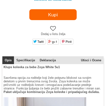
Dodaj u listu želja
Twitt
g+1
Pinit
Opis
Specifikacije
Deklaracija
Utisci i Ocene
Klups kolevka za bebe Zoya White 5u1
Savršena opcija za roditelje koji žele potpunu bliskost sa svojim
detetom u prvim trenucima svog života. Zoya kolevka se može
pričvrstiti uz roditeljski krevet i omogućava podešavanje prednje
stranice. Funkcija ljuljanja će bebi pružiti zabavne trenutke i miran san.
Paket uključuje kombinaciju Zoya kolevke i pripadajućeg dušeka.