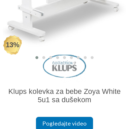
Odeća i obuća
Igračke za bebe i decu
AKCIJA
13%
Prodavnica
Call Centar
011 438 1 000
Klups kolevka za bebe Zoya White
5u1 sa dušekom
Pogledajte video