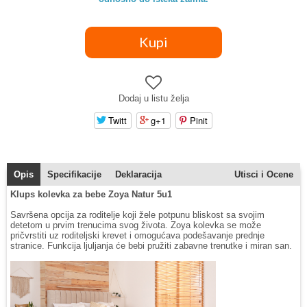
Dodaj u listu želja
Twitt
g+1
Pinit
Opis
Specifikacije
Deklaracija
Utisci i Ocene
Klups kolevka za bebe Zoya Natur 5u1
Savršena opcija za roditelje koji žele potpunu bliskost sa svojim
detetom u prvim trenucima svog života. Zoya kolevka se može
pričvrstiti uz roditeljski krevet i omogućava podešavanje prednje
stranice. Funkcija ljuljanja će bebi pružiti zabavne trenutke i miran san.