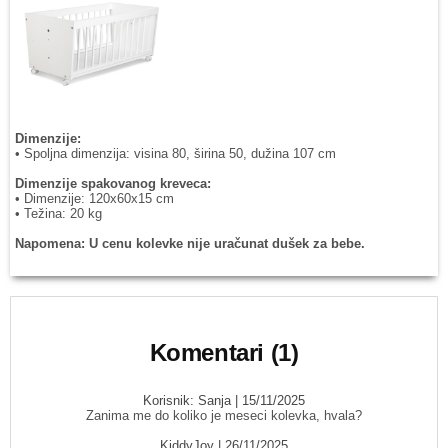
Dimenzije:
• Spoljna dimenzija: visina 80, širina 50, dužina 107 cm
Dimenzije spakovanog kreveca:
• Dimenzije: 120x60x15 cm
• Težina: 20 kg
Napomena: U cenu kolevke nije uračunat dušek za bebe.
Komentari (1)
Korisnik:
Sanja
| 15/11/2025
Zanima me do koliko je meseci kolevka, hvala?
KiddyJoy
| 26/11/2025