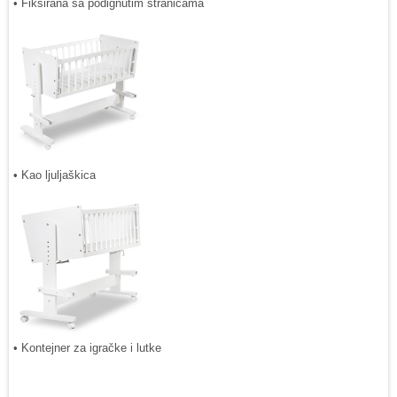
• Fiksirana sa podignutim stranicama
• Kao ljuljaškica
• Kontejner za igračke i lutke