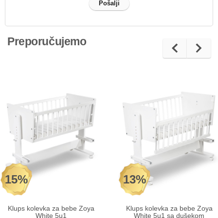
Preporučujemo
15%
13%
Klups kolevka za bebe Zoya
Klups kolevka za bebe Zoya
White 5u1
White 5u1 sa dušekom