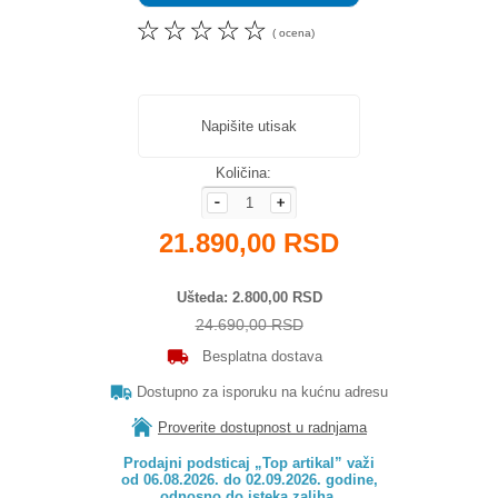
☆
☆
☆
☆
☆
( ocena)
Napišite utisak
Količina:
21.890,00 RSD
Ušteda
2.800,00 RSD
24.690,00 RSD
Besplatna dostava
Dostupno za isporuku na kućnu adresu
Proverite dostupnost u radnjama
Prodajni podsticaj „Top artikal” važi

od 06.08.2026. do 02.09.2026. godine,

odnosno do isteka zaliha.