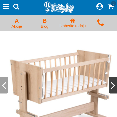
0
⨯
Proizvodi
Početna
A
B
Prijava/Registracija
Izaberite radnju
Akcije
Blog
Kolica za bebe i dečija kolica
Auto sedišta za decu i bebe
Kreveci, ljuljaške i ležaljke
Kadice, noše i adapteri
Hranilice, flašice i cucle
Monitori, Ogradice i tricikli
Posteljine, vrećice i baldahini