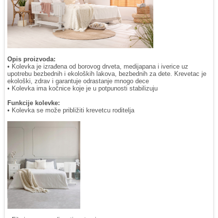
Opis proizvoda:
• Kolevka je izrađena od borovog drveta, medijapana i iverice uz
upotrebu bezbednih i ekoloških lakova, bezbednih za dete. Krevetac je
ekološki, zdrav i garantuje odrastanje mnogo dece
• Kolevka ima kočnice koje je u potpunosti stabilizuju
Funkcije kolevke:
• Kolevka se može približiti krevetcu roditelja