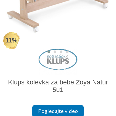
Odeća i obuća
Igračke za bebe i decu
AKCIJA
11%
Prodavnica
Call Centar
011 438 1 000
Klups kolevka za bebe Zoya Natur
5u1
Pogledajte video