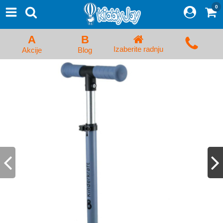
0
⨯
Proizvodi
Početna
A
B
Prijava/Registracija
Izaberite radnju
Akcije
Blog
Kolica za bebe i dečija kolica
Auto sedišta za decu i bebe
Kreveci, ljuljaške i ležaljke
Kadice, noše i adapteri
Hranilice, flašice i cucle
Monitori, Ogradice i tricikli
Posteljine, vrećice i baldahini