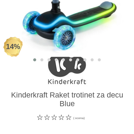
Odeća i obuća
Igračke za bebe i decu
AKCIJA
14%
Prodavnica
Call Centar
011 438 1 000
Kinderkraft Raket trotinet za decu
Blue
☆
☆
☆
☆
☆
( ocena)