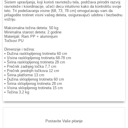
Sistem upravljanja, koji koristi ravnotežu tela, podržava prirodni razvoj
ravnoteže i koordinacije, učeći decu intuitivno kako da kontrolišu svoje
telo. Tri podešavanja visine (68, 73, 78 cm) omogućavaju vam da
prilagodite trotinet visini vašeg deteta, osiguravajući udobnu i bezbednu
vožnju.
Maksimalna težina deteta: 50 kg
Minimalna starost deteta: 2 godine
Materijali: Ram PP + aluminijum
Točkovi PU
Dimenzije i težina:
• Dužina rasklopljenog trotineta 60 cm
• Visina rasklopljenog trotineta 68-78 cm
• Širina rasklopljenog trotineta 28 cm
• Prečnik zadnjeg točka 7,7 cm
• Prečnik prednjih točkova 12 cm
• Širina platforme 13 cm
• Dužina sklopljenog trotineta 60 cm
• Širina sklopljenog trotineta 28 cm
• Visina sklopljenog trotineta 15 cm
• Težina 3,2 kg
Postavite Vaše pitanje