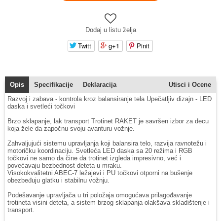
Dodaj u listu želja
Twitt
g+1
Pinit
Opis
Specifikacije
Deklaracija
Utisci i Ocene
Razvoj i zabava - kontrola kroz balansiranje tela Upečatljiv dizajn - LED
daska i svetleći točkovi
Brzo sklapanje, lak transport Trotinet RAKET je savršen izbor za decu
koja žele da započnu svoju avanturu vožnje.
Zahvaljujući sistemu upravljanja koji balansira telo, razvija ravnotežu i
motoričku koordinaciju. Svetleća LED daska sa 20 režima i RGB
točkovi ne samo da čine da trotinet izgleda impresivno, već i
povećavaju bezbednost deteta u mraku.
Visokokvalitetni ABEC-7 ležajevi i PU točkovi otporni na bušenje
obezbeđuju glatku i stabilnu vožnju.
Podešavanje upravljača u tri položaja omogućava prilagođavanje
trotineta visini deteta, a sistem brzog sklapanja olakšava skladištenje i
transport.