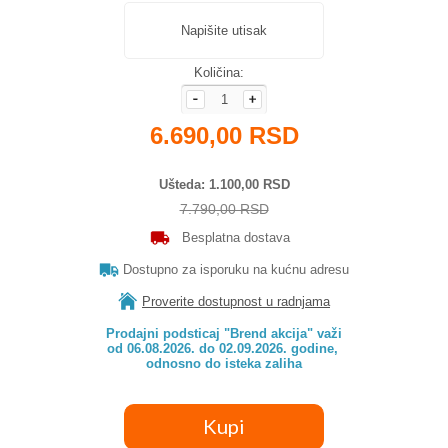
Napišite utisak
Količina:
6.690,00 RSD
Ušteda
1.100,00 RSD
7.790,00 RSD
Besplatna dostava
Dostupno za isporuku na kućnu adresu
Proverite dostupnost u radnjama
Prodajni podsticaj "Brend akcija" važi

od 06.08.2026. do 02.09.2026. godine, 

odnosno do isteka zaliha