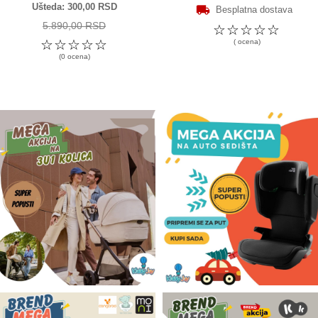
Ušteda
300,00 RSD
Besplatna dostava
5.890,00 RSD
☆
☆
☆
☆
☆
☆
☆
☆
☆
☆
( ocena)
(0 ocena)