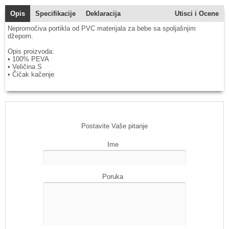
Opis
Specifikacije
Deklaracija
Utisci i Ocene
Nepromočiva portikla od PVC materijala za bebe sa spoljašnjim
džepom.
Opis proizvoda:
• 100% PEVA
• Veličina S
• Čičak kačenje
Postavite Vaše pitanje
Ime
Poruka