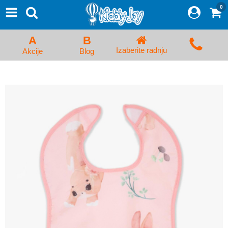
0
⨯
Proizvodi
Početna
A
B
Prijava/Registracija
Izaberite radnju
Akcije
Blog
Kolica za bebe i dečija kolica
Auto sedišta za decu i bebe
Kreveci, ljuljaške i ležaljke
Kadice, noše i adapteri
Hranilice, flašice i cucle
Monitori, Ogradice i tricikli
Posteljine, vrećice i baldahini