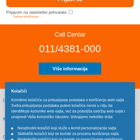
Prijavom na newsletter prihvatate
Uslove korišćenja
Call Centar
011/4381-000
Više informacija
Kolačići
INFORMACIJE
Koristimo kolačiće za prikupljanje podataka o korišćenju web-sajta.
Svrha prikupljanja podataka putem kolačića nema u cilju da
identifikuje korisnike web-sajta, već da poboljša sadržaj web-sajta i
unapredi Vaše korisničko iskustvo. Izdvajamo nekoliko vrsta:
KORISNIČKI SERVIS
Neophodni kolačići koji služe u korist personalizacije sajta
•
Statistički kolačići koji se koriste za procenu korišćenja sajta
•
OSTALO
Marketinški kolačići koji se koriste za isporučivanje oglašenog