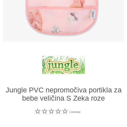
Odeća i obuća
Igračke za bebe i decu
AKCIJA
Prodavnica
Call Centar
011 438 1 000
Jungle PVC nepromočiva portikla za
bebe veličina S Zeka roze
☆
☆
☆
☆
☆
( ocena)