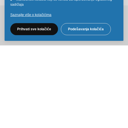
•
sadržaja
Saznajte više o kolačićima
Pratite nas na društvenim mrežama
Prihvati sve kolačiće
Podešavanja kolačića
Sve cene na ovom sajtu iskazane su u dinarima. PDV je uračunat u
cenu. Kiddy Joy maksimalno koristi sve svoje resurse da Vam svi artikli
na ovom sajtu budu prikazani sa ispravnim nazivima specifikacija,
fotografijama i cenama. Ipak, ne možemo garantovati da su sve
navedene informacije i fotografije artikala na ovom sajtu u potpunosti
ispravne.